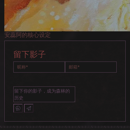
安蕊阿的核心设定
留下影子
昵称
*
邮箱
*