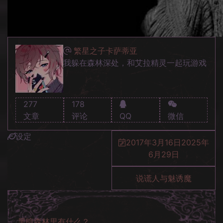
繁星之子卡萨蒂亚
我躲在森林深处，和艾拉精灵一起玩游戏
277
178
文章
评论
QQ
微信
设定
2017年3月16日
2025年
6月29日
说谎人与魅诱魔
黑暗森林里有什么？