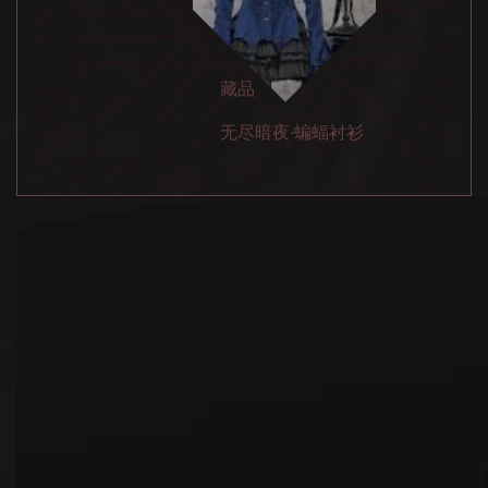
藏品
无尽暗夜·蝙蝠衬衫