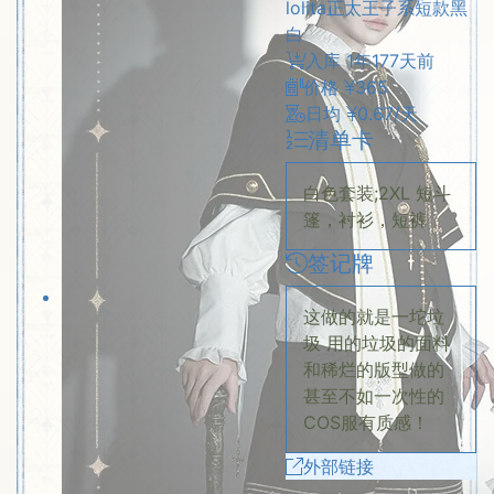
lolita
正太
王子系
短款
黑
白
入库
1年177天前
价格
365
日均
0.67/天
清单卡
白色套装;2XL 短斗
篷，衬衫，短裤
签记牌
这做的就是一坨垃
圾 用的垃圾的面料
和稀烂的版型做的
甚至不如一次性的
COS服有质感！
外部链接