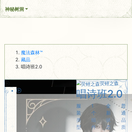
神秘树洞
魔法森林™
藏品
唱诗班2.0
荧鲤之森
唱诗班2.0
服
1
全
普
装
个
新
通
类
组
状
品
型
件
态
质