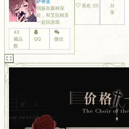
萨蒂亚
喜欢
(
0
)
分
我躲在森林深
享
处，和艾拉精灵
一起玩游戏
43
藏品
QQ
微信
数