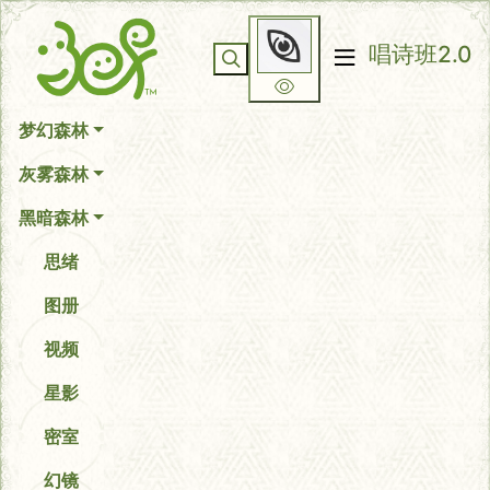
你无法看到我
唱诗班2.0
梦幻森林
灰雾森林
黑暗森林
思绪
图册
视频
星影
密室
幻镜