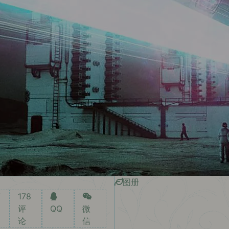
图册
7
178
评
QQ
微
论
信