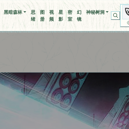
月]
你无法看到我
黑暗森林
思
图
视
星
密
幻
神秘树洞
绪
册
频
影
室
镜