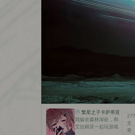
繁星之子卡萨蒂亚
27
我躲在森林深处，和
文
艾拉精灵一起玩游戏
章