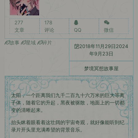
277
178
文章
评论
QQ
微信
故事
星域
碎片
2018年11月29日
2024
年9月23日
梦境冥想故事屋
太阳，一个距离我们九千二百九十六万米的巨大等离
子体，随着它的升起，黑夜被驱散，地面上的一切都
变的清晰起来。
抬头眯着眼看着这壮阔的宇宙奇观，就好像能听到纪
录片开头里充满希望的背景音乐。