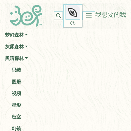
我想要的我
你无法看到我
我想要的我
梦幻森林
灰雾森林
黑暗森林
思绪
图册
视频
星影
密室
幻镜