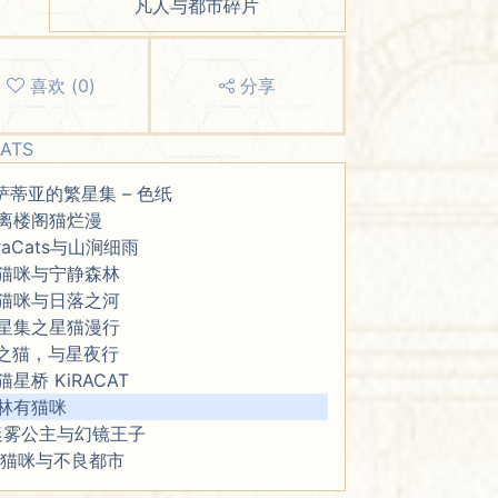
凡人与都市碎片
喜欢
(
0
)
分享
CATS
萨蒂亚的繁星集 – 色纸
离楼阁猫烂漫
iraCats与山涧细雨
猫咪与宁静森林
猫咪与日落之河
星集之星猫漫行
之猫，与星夜行
猫星桥 KiRACAT
林有猫咪
迷雾公主与幻镜王子
小猫咪与不良都市