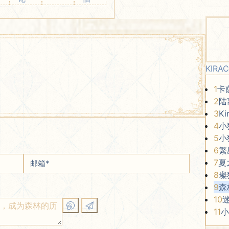
KIRA
1
卡
2
陆
3
K
4
小
5
小
6
繁
7
夏
邮箱
*
8
璨
9
森
10
11