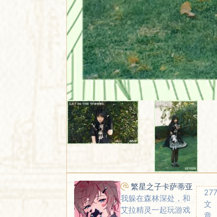
繁星之子卡萨蒂亚
27
我躲在森林深处，和
文
艾拉精灵一起玩游戏
章