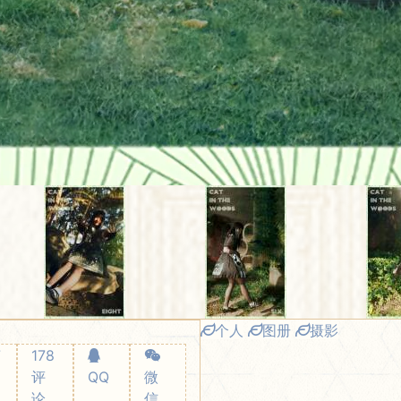
个人
图册
摄影
7
178
评
QQ
微
论
信