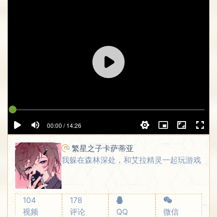
00:00 / 14:26
繁星之子卡萨蒂亚
我躲在森林深处，和艾拉精灵一起玩游戏
104
178
视频
评论
QQ
微信