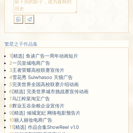
繁星之子作品集
1
[精选] 鱼谈广告一周年动画短片
2
一贝皇城电商广告
3
王者荣耀高校联赛宣传片
4
雪花秀 Sulwhasoo 天猫广告
5
完美世界全国高校联赛介绍动画
6
[精选] 完美世界城市挑战赛宣传动画
7
乌江榨菜淘宝广告
8
辉业五谷杂粮企业宣传片
9
[精选] 倾城宠妃 网络电影预告片
10
丽人丽妆电商广告
11
[精选] 作品合集ShowReel v1.0