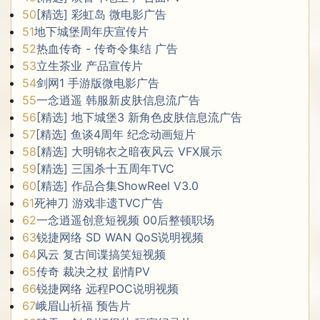
50
[精选] 彩虹岛 微电影广告
51
地下城堡周年庆宣传片
52
热血传奇 - 传奇令集结 广告
53
立生茶业 产品宣传片
54
剑网1 手游版微电影广告
55
一念逍遥 韩服新皮肤信息流广告
56
[精选] 地下城堡3 新角色皮肤信息流广告
57
[精选] 鱼谈4周年 纪念动画短片
58
[精选] 大明锦衣之暗夜风云 VFX展示
59
[精选] 三国杀十五周年TVC
60
[精选] 作品合集ShowReel V3.0
61
死神刀 游戏非遗TVC广告
62
一念逍遥创意短视频 00后整顿职场
63
锐捷网络 SD WAN QoS说明视频
64
风云 复古间谍搞笑短视频
65
传奇 裁决之杖 剧情PV
66
锐捷网络 远程POC说明视频
67
峨眉山祈福 预告片