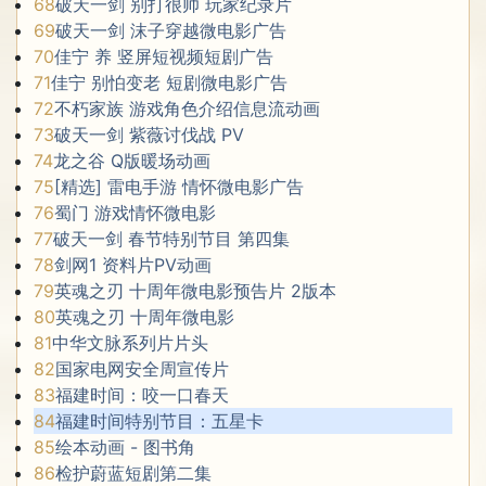
68
破天一剑 别打很帅 玩家纪录片
69
破天一剑 沫子穿越微电影广告
70
佳宁 养 竖屏短视频短剧广告
71
佳宁 别怕变老 短剧微电影广告
72
不朽家族 游戏角色介绍信息流动画
73
破天一剑 紫薇讨伐战 PV
74
龙之谷 Q版暖场动画
75
[精选] 雷电手游 情怀微电影广告
76
蜀门 游戏情怀微电影
77
破天一剑 春节特别节目 第四集
78
剑网1 资料片PV动画
79
英魂之刃 十周年微电影预告片 2版本
80
英魂之刃 十周年微电影
81
中华文脉系列片片头
82
国家电网安全周宣传片
83
福建时间：咬一口春天
84
福建时间特别节目：五星卡
85
绘本动画 - 图书角
86
检护蔚蓝短剧第二集