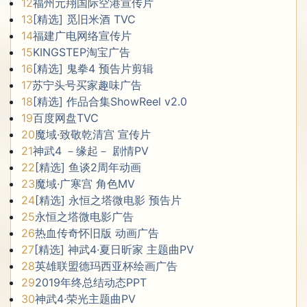
12
福州元翔国际空港宣传片
13
[精选] 觅旧米酒 TVC
14
福建广电网络宣传片
15
KINGSTEP淘宝广告
16
[精选] 鬼拳4 预告片剪辑
17
苏宁头号买家趣味广告
18
[精选] 作品合集ShowReel v2.0
19
百度网盘TVC
20
魔域·致敬乾清宫 宣传片
21
神武4 －缘起－ 剧情PV
22
[精选] 鱼谈2周年动画
23
魔域·广寒宫 角色MV
24
[精选] 永恒之塔微电影 预告片
25
永恒之塔微电影广告
26
热血传奇怀旧版 动画广告
27
[精选] 神武4·夏日昕家 主题曲PV
28
英雄联盟德玛西亚杯绘画广告
29
2019年终总结动态PPT
30
神武4·荣光主题曲PV