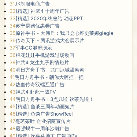
31
JK制服电商广告
32
[精选] 神武4 十周年广告
33
[精选] 2020年终总结 动态PPT
34
苏宁易购优惠券广告
35
原神手书 - 大伟丘：我只会心疼史莱姆giegie
36
传奇天下 - 腾讯游戏大会展示片
37
军事CG混剪演示
38
棉花娃娃手机游戏过场动画
39
神武4 龙生九子剧情短片
40
明日方舟手书 - 龙门冰城甜蜜蜜
41
明日方舟手书 - 朝你大胯捏一把
42
热血传奇双端互通广告
43
神武4 赴此一战PV
44
明日方舟手书 - 3点几啦 饮茶先啦！
45
[精选] 鱼谈三周年动画短片
46
[精选] 鱼谈广告ShowReel
47
熹茗茶叶 企业招商宣传片
48
最强蜗牛一周年沙雕广告
49
[精选] 欢喜斗地主 广告曲PV