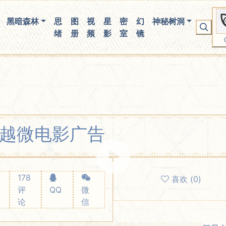
你无法看到我
黑暗森林
思
图
视
星
密
幻
神秘树洞
绪
册
频
影
室
镜
穿越微电影广告
178
喜欢
(
0
)
评
QQ
微
论
信