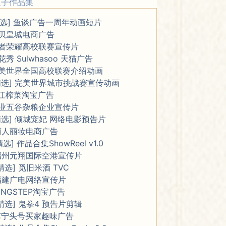
之子作品集
精选] 鱼谈广告一周年动画短片
贝皇城电商广告
者荣耀高校联赛宣传片
花秀 Sulwhasoo 天猫广告
美世界全国高校联赛介绍动画
精选] 完美世界城市挑战赛宣传动画
江榨菜淘宝广告
业五谷杂粮企业宣传片
精选] 倾城宠妃 网络电影预告片
丽人丽妆电商广告
精选] 作品合集ShowReel v1.0
福州元翔国际空港宣传片
精选] 觅旧米酒 TVC
福建广电网络宣传片
INGSTEP淘宝广告
精选] 鬼拳4 预告片剪辑
苏宁头号买家趣味广告