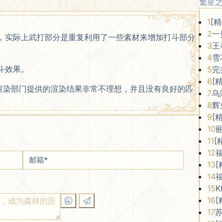
繁星
1
[
2
一
，实际上武打部分是重复利用了一些素材来增加打斗部分
3
王
4
雪
斗效果。
5
完
6
[
D渲染部门提供的渲染结果非常不理想，并且没有良好的匹
7
乌
8
辉
9
[
10
11
[
12
邮箱
*
13
[
14
15
K
16
[
17