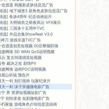
一念逍遥 韩服新皮肤信息流广告
[精选] 地下城堡3 新角色皮肤信息流广告
[精选] 鱼谈4周年 纪念动画短片
[精选] 大明锦衣之暗夜风云 VFX展示
[精选] 三国杀十五周年TVC
[精选] 作品合集ShowReel V3.0
死神刀 游戏非遗TVC广告
一念逍遥创意短视频 00后整顿职场
锐捷网络 SD WAN QoS说明视频
风云 复古间谍搞笑短视频
传奇 裁决之杖 剧情PV
锐捷网络 远程POC说明视频
峨眉山祈福 预告片
破天一剑 别打很帅 玩家纪录片
破天一剑 沫子穿越微电影广告
佳宁 养 竖屏短视频短剧广告
佳宁 别怕变老 短剧微电影广告
不朽家族 游戏角色介绍信息流动画