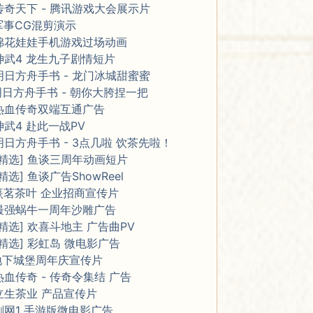
传奇天下 - 腾讯游戏大会展示片
军事CG混剪演示
棉花娃娃手机游戏过场动画
神武4 龙生九子剧情短片
明日方舟手书 - 龙门冰城甜蜜蜜
明日方舟手书 - 朝你大胯捏一把
热血传奇双端互通广告
神武4 赴此一战PV
明日方舟手书 - 3点几啦 饮茶先啦！
[精选] 鱼谈三周年动画短片
[精选] 鱼谈广告ShowReel
熹茗茶叶 企业招商宣传片
最强蜗牛一周年沙雕广告
[精选] 欢喜斗地主 广告曲PV
[精选] 彩虹岛 微电影广告
地下城堡周年庆宣传片
热血传奇 - 传奇令集结 广告
立生茶业 产品宣传片
剑网1 手游版微电影广告