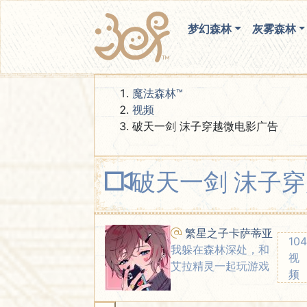
梦幻森林
灰雾森林
魔法森林™
视频
破天一剑 沫子穿越微电影广告
破天一剑 沫子
00:00 / 03:22
繁星之子卡萨蒂亚
104
我躲在森林深处，和
视
艾拉精灵一起玩游戏
频