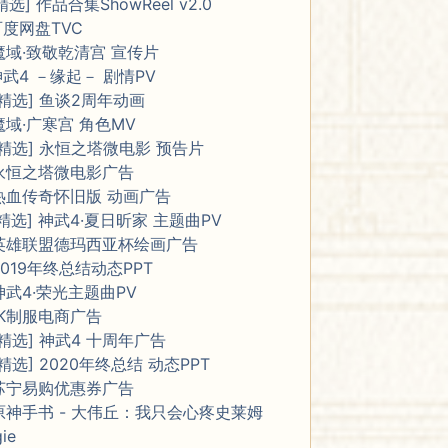
精选] 作品合集ShowReel v2.0
百度网盘TVC
魔域·致敬乾清宫 宣传片
神武4 －缘起－ 剧情PV
[精选] 鱼谈2周年动画
魔域·广寒宫 角色MV
[精选] 永恒之塔微电影 预告片
永恒之塔微电影广告
热血传奇怀旧版 动画广告
[精选] 神武4·夏日昕家 主题曲PV
英雄联盟德玛西亚杯绘画广告
2019年终总结动态PPT
神武4·荣光主题曲PV
JK制服电商广告
[精选] 神武4 十周年广告
[精选] 2020年终总结 动态PPT
苏宁易购优惠券广告
原神手书 - 大伟丘：我只会心疼史莱姆
gie