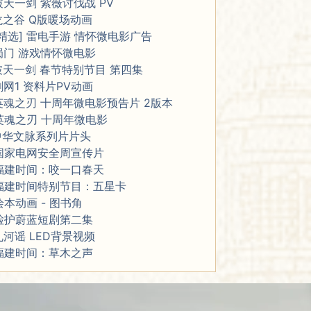
破天一剑 紫薇讨伐战 PV
龙之谷 Q版暖场动画
[精选] 雷电手游 情怀微电影广告
蜀门 游戏情怀微电影
破天一剑 春节特别节目 第四集
剑网1 资料片PV动画
英魂之刃 十周年微电影预告片 2版本
英魂之刃 十周年微电影
中华文脉系列片片头
国家电网安全周宣传片
福建时间：咬一口春天
福建时间特别节目：五星卡
绘本动画 - 图书角
检护蔚蓝短剧第二集
九河谣 LED背景视频
福建时间：草木之声