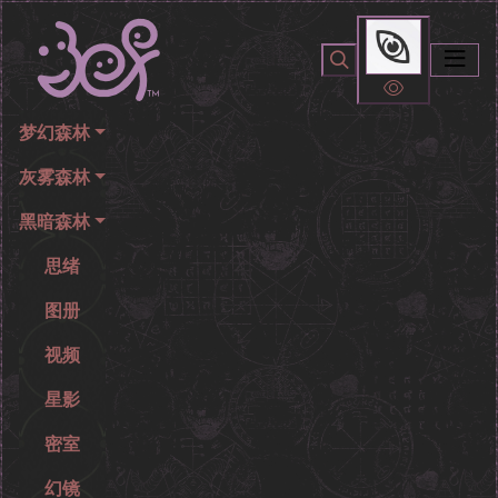
你无法看到我
梦幻森林
灰雾森林
黑暗森林
思绪
图册
视频
星影
密室
幻镜