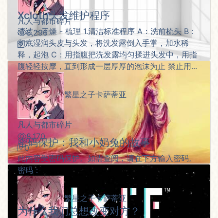
Xcloth头发维护程序
凡人与都市碎片
清洁 - 干燥 - 梳理 1.清洁标准程序 A：洗前梳头 B：
8,296
彻底湿润头皮与头发，将洗发露倒入手掌，加水稀
7
释，起泡 C：用指腹把洗发露均匀揉进头发中，用指
腹轻轻按摩，直到形成一层厚厚的泡沫为止 禁止用...
繁星之子卡萨蒂亚
凡人与都市碎片
8,170
密码保护：我和小奶兔的故事
0
此内容受密码保护。如需查阅，请在下方输入密码。
密码：
繁星之子卡萨蒂亚
为什么我们总想改变对方？