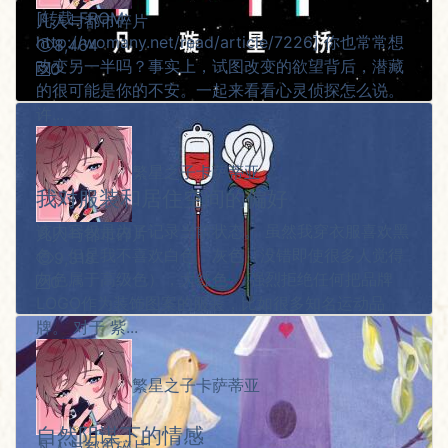
[转载 FROM
凡人与都市碎片
http://womany.net/read/article/7226] 你也常常想
8,464
改变另一半吗？事实上，试图改变的欲望背后，潜藏
0
的很可能是你的不安。一起来看看心灵侦探怎么说。
许...
繁星之子卡萨蒂亚
我对服装和居住空间的偏好
该内容仅是为了记录当前状态。 虽然我穿衣服喜欢黑
凡人与都市碎片
色，但是我不喜欢白色，灰色（没错即使很多人觉得
9,318
灰色属于高级色），大红色。 强烈拒绝任何把品牌
0
LOGO作为装饰图案的服装，比如很多知名运动品
牌。 对于 紫...
繁星之子卡萨蒂亚
自然阴谋下的情感
凡人与都市碎片