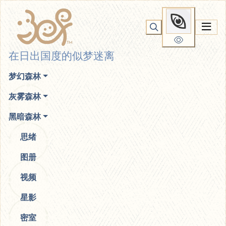
你无法看到我
在日出国度的似梦迷离
梦幻森林
灰雾森林
黑暗森林
思绪
图册
视频
星影
密室