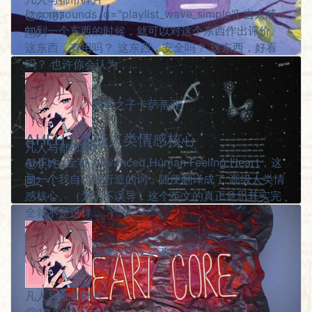
[zoomsounds id="playlist_wave_simple"] 当人感
9,187
知到一个东西的时候，就可以对这个东西作出评价。
0
这东西，有用吗？ 这东西，安全吗？ 这东西，好看
吗？ 也许你会认为，...
繁星之子卡萨蒂亚
AHFH：高级人类情感核心
凡人与都市碎片
AHFH，全称 Advanced Human Feeling Heart，这
9,751
是一个我自己强行造的词，随便翻译成了 高级人类情
2
感核心。（为了不误导，这个英文的真正意思其实完
全就不是这样......） 这...
繁星之子卡萨蒂亚
凡人与都市碎片