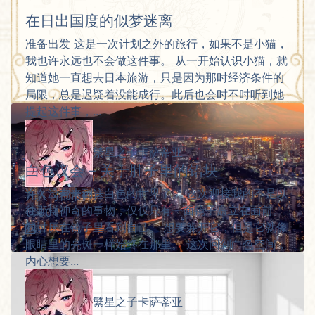
在日出国度的似梦迷离
准备出发 这是一次计划之外的旅行，如果不是小猫，
我也许永远也不会做这件事。 从一开始认识小猫，就
知道她一直想去日本旅游，只是因为那时经济条件的
局限，总是迟疑着没能成行。此后也会时不时听到她
提起这件事，...
繁星之子卡萨蒂亚
白色议会 – 关于肚子里的铅块
许久没有来到这白色的世界了。 这次迎接我的不是以
凡人与都市碎片
往那样神奇的事物，仅仅只有一面镜子矗立在面前。
904
我讨厌在镜子里看到自己。 想要躲开它，但是它就像
5
眼睛里的亮斑一样始终在那里。 这次回到白色空间，
内心想要...
繁星之子卡萨蒂亚