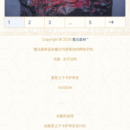
10,346
1
1
2
3
…
5
Copyright © 2026
魔法森林™
魔法森林是由魔法与爱驱动的网络空间。
优雅 · 永不过时
繁星之子卡萨蒂亚
KASIDIA
小红书主页
自豪的使用
由繁星之子卡萨蒂亚设计的