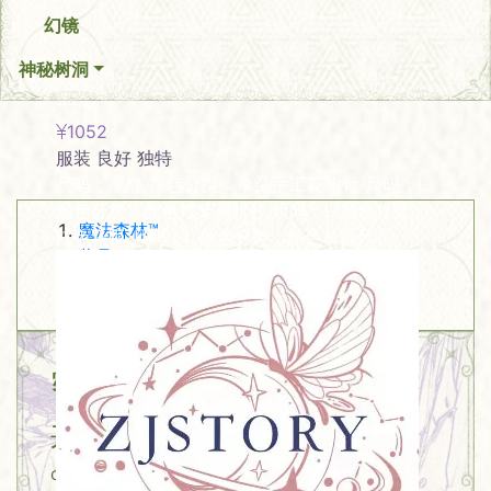
幻镜
神秘树洞
热门藏品
血族
1052
服装
良好
独特
尺码：黑红 颜色分类：单朵手工花胸针 尺码：L
颜色分类：红色灯笼袖衬衫 尺码：L 颜色分类：
魔法森林™
红色马甲 尺码：L 颜色分类：黑色长款风衣
藏品
背包
密室
共
43
件藏品
chamber