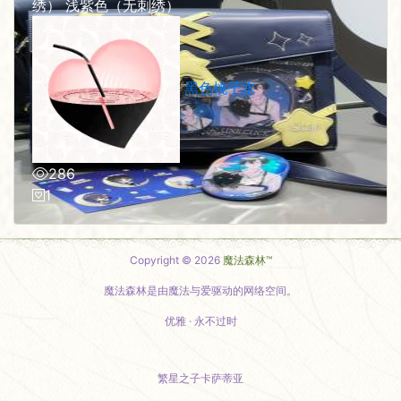
绣） 浅紫色（无刺绣）
黑色桃子水
286
1
Copyright © 2026
魔法森林™
魔法森林是由魔法与爱驱动的网络空间。
优雅 · 永不过时
繁星之子卡萨蒂亚