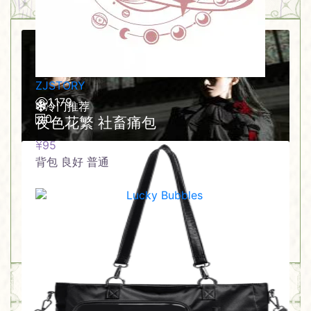
ZJSTORY
1,179
冷门推荐
0
夜色花繁 社畜痛包
95
背包
良好
普通
黑色
Lucky Bubbles
88
0
Powered by XNT.Phantom Terminal™