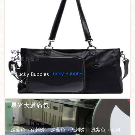
夜色花繁 社畜痛包
95
背包
良好
普通
黑色
Lucky Bubbles
88
0
星光大道痛包
149
背包
未拥有
普通
深蓝色（有刺绣） 深蓝色（无刺绣） 浅紫色（有刺