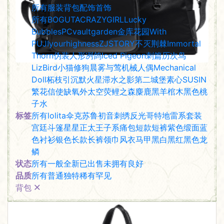
类型
所有
服装
背包
配饰
首饰
厂商
所有
BOGUTA
CRAZYGIRL
Lucky
Bubbles
PC
vaultgarden金库花园
With
PUJI
yourhighness
ZJSTORY
不灭荆棘Immortal
Thorn
伪装人形
冽鸽Iced Pigeon
刺篇
历次鸟
LizBird
小猫修狗
晨雾与莺
机械人偶Mechanical
Doll
柘枝引
沉默火星
滞水之影
第二城堡
素心SUSIN
繁花信使
缺氧外太空
荧鲤之森
麋鹿
黑羊棺木
黑色桃
子水
标签
所有
lolita
伞
克苏鲁
初音
刺绣
反光
哥特
地雷系
套装
宫廷
斗篷
星星
正太
王子系
痛包
短款
短裤
紫色
缎面
蓝
色
衬衫
银色
长款
长裤
领巾
风衣
马甲
黑白
黑红
黑色
龙
鳞
状态
所有
一般
全新
已出售
未拥有
良好
品质
所有
普通
独特
稀有
罕见
背包