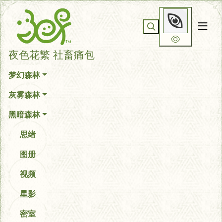
你无法看到我
夜色花繁 社畜痛包
梦幻森林
灰雾森林
黑暗森林
思绪
图册
视频
星影
密室