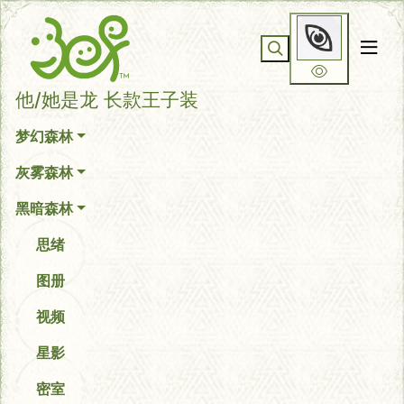
你无法看到我
他/她是龙 长款王子装
梦幻森林
灰雾森林
黑暗森林
思绪
图册
视频
星影
密室