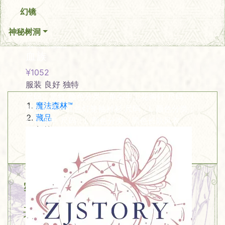
幻镜
神秘树洞
热门藏品
血族
1052
服装
良好
独特
尺码：黑红 颜色分类：单朵手工花胸针 尺码：L
魔法森林™
颜色分类：红色灯笼袖衬衫 尺码：L 颜色分类：
藏品
红色马甲 尺码：L 颜色分类：黑色长款风衣
标签
龙鳞
密室
共
43
件藏品