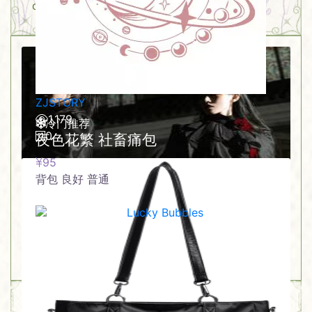
chamber
ZJSTORY
1,179
冷门推荐
0
夜色花繁 社畜痛包
95
背包
良好
普通
黑色
Lucky Bubbles
88
0
Powered by XNT.Phantom Terminal™