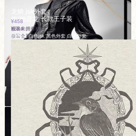
龙鳞 jsk外套
他/她是龙 长款王子装
458
服装
584
未拥有
稀有
服装
黑色jsk 白色jsk 黑色外套 白色外套
全新
罕见
尺码：尺码三颜色分类：长衬衫灰色 尺码：尺码二颜
色分类：男长马甲黑色 尺码：尺码三颜色分类：长衬
衫黑色
麋鹿
378
0