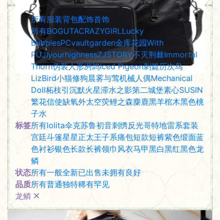
类型
所有
服装
背包
配饰
首饰
厂商
所有
BOGUTA
CRAZYGIRL
Lucky
Bubbles
PC
vaultgarden金库花园
With
PUJI
yourhighness
ZJSTORY
不灭荆棘Immortal
Thorn
伪装人形
冽鸽Iced Pigeon
刺篇
历次鸟
LizBird
小猫修狗
晨雾与莺
机械人偶Mechanical
Doll
柘枝引
沉默火星
滞水之影
第二城堡
素心SUSIN
繁花信使
缺氧外太空
荧鲤之森
麋鹿
黑羊棺木
黑色桃
子水
标签
所有
lolita
伞
克苏鲁
初音
刺绣
反光
哥特
地雷系
套装
宫廷
斗篷
星星
正太
王子系
痛包
短款
短裤
紫色
缎面
蓝
色
衬衫
银色
长款
长裤
领巾
风衣
马甲
黑白
黑红
黑色
龙
鳞
状态
所有
一般
全新
已出售
未拥有
良好
品质
所有
普通
独特
稀有
罕见
龙鳞