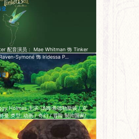
蒂亚
r 配音演员： Mae Whitman 饰 Tinker
 Raven-Symoné 饰 Iridessa P...
蒂亚
y Holmes 主演: 汤姆·希德勒斯顿 / 克
曼 类型: 动画 / 奇幻 / 冒险 制片国家/