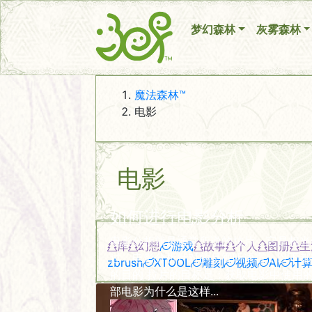
梦幻森林
灰雾森林
魔法森林™
电影
电影
如何进行电影分析
电影分析就是通常所说的拉片，它是相当
库
幻想
游戏
故事
个人
图册
生
过，电影分析针对的是视听语言，以下都
zbrush
XTOOL
雕刻
视频
AI
计
的目的 拉片的目标是：获取电影中使用
部电影为什么是这样...