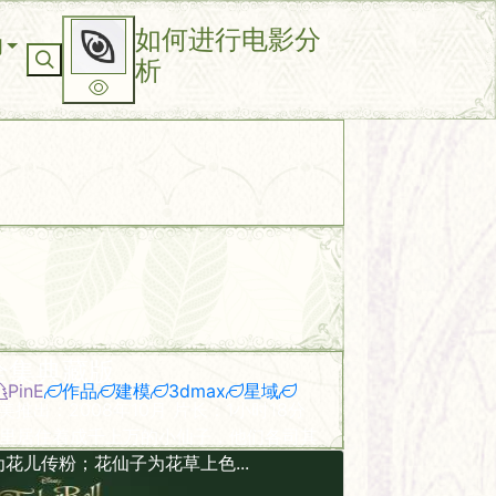
如何进行电影分
洞
析
子全集典藏版
PinE
作品
建模
3dmax
星域
） 在美推出：2008年10月 片长：1小时18分
界里居住着成千上万的小仙子，他们各司其
花儿传粉；花仙子为花草上色...