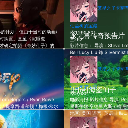
繁星之子卡萨
仙尘树的宝藏
影的计划，但由于当时的动画/
1,290,801
永无兽传奇预告片
时搁置。直至《沉睡魔
263
才确定拍摄《奇妙仙子》的
影片信息： 导演：Steve Lote
Bell Lucy Liu 饰 Silvermist
繁星之子卡萨
仙尘树的宝藏
[国语]海盗仙子
9,685
Rogers / Ryan Rowe
电影海报 影片信息 导演: Pegg
0
尼 / 提摩西·道尔顿 / 梅根·希尔
里斯蒂娜·亨德里克斯 / 梅·惠特
地区: 美国 语言: 英语 上映...