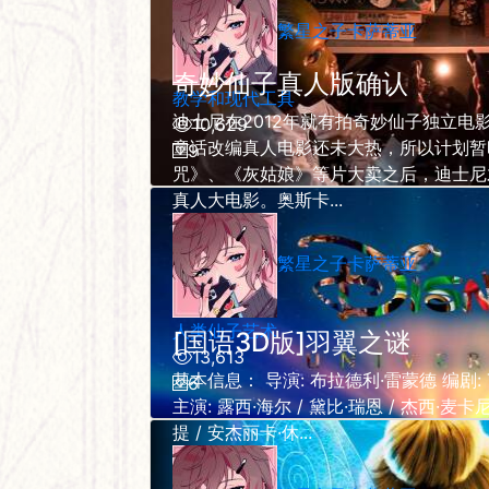
繁星之子卡萨蒂亚
奇妙仙子真人版确认
教学和现代工具
迪士尼在2012年就有拍奇妙仙子独立电
10,629
童话改编真人电影还未大热，所以计划暂
9
咒》、《灰姑娘》等片大卖之后，迪士尼
真人大电影。奥斯卡...
繁星之子卡萨蒂亚
人类仙子艺术
[国语3D版]羽翼之谜
13,613
基本信息： 导演: 布拉德利·雷蒙德 编剧: Tom 
6
主演: 露西·海尔 / 黛比·瑞恩 / 杰西·麦卡
提 / 安杰丽卡·休...