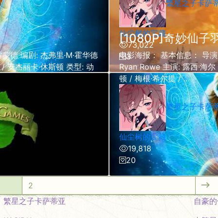
繁星之子卡萨
仙尘树的宝藏
[1080P]奇妙仙
73,022
蒙德 编剧: 杰弗里·M·霍华德
电影海报： 基本信息： 导演: 布
3
 / 安杰丽卡·休斯顿 类型: 动
Ryan Rowe 主演: 露西·海
顿 / 梅根·希尔提 / ...
繁星之子卡萨
仙尘树的宝藏
19,818
20
2
繁星之子卡萨蒂亚
自豪的