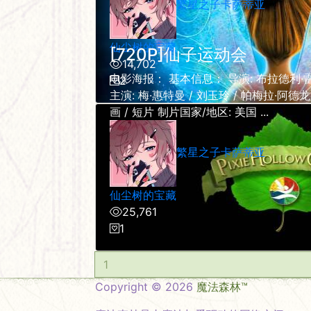
繁星之子卡萨蒂亚
仙尘树的宝藏
[720P]仙子运动会
14,702
电影海报： 基本信息： 导演: 布拉德利·雷
2
主演: 梅·惠特曼 / 刘玉玲 / 帕梅拉·阿德龙
画 / 短片 制片国家/地区: 美国 ...
繁星之子卡萨蒂亚
仙尘树的宝藏
25,761
1
1
Copyright © 2026
魔法森林™