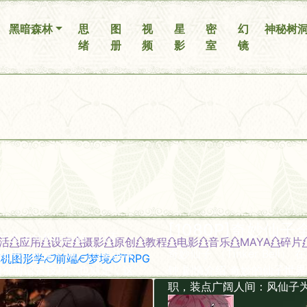
你无法看到我
黑暗森林
思
图
视
星
密
幻
神秘树
绪
册
频
影
室
镜
[1080P]奇妙仙
于文学分析而言的，只不
活
应用
设定
摄影
原创
教程
电影
音乐
MAYA
碎片
使用拉片这个词。 想要达成
奇妙仙子 （Tinker Bell
算机图形学
前端
梦境
TRPG
的视听语言技巧。也就是，这
钟 剧情介绍 奇妙的仙子世
职，装点广阔人间：风仙子为