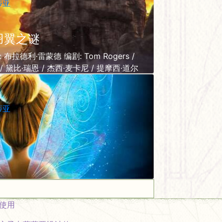
蒂亚
子羽翼之谜
拉德利·雷蒙德 编剧: Tom Rogers /
尔 / 黛比·瑞恩 / 杰西·麦卡尼 / 提摩西·道尔
蒂亚
使用