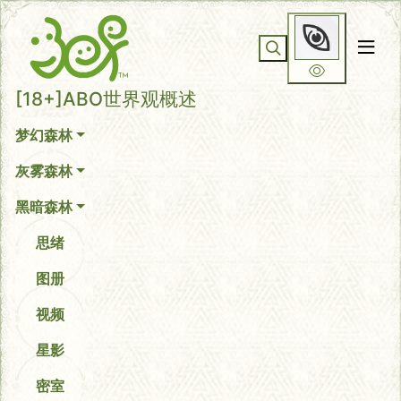
你无法看到我
[18+]ABO世界观概述
梦幻森林
灰雾森林
黑暗森林
思绪
图册
视频
星影
密室