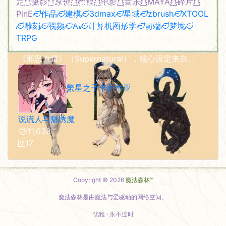
定
摄影
原创
教程
电影
音乐
MAYA
碎片
[18+]ABO世界观概述
PinE
作品
建模
3dmax
星域
zbrush
XTOOL
由于该第三方世界观不被 梦幻森林 兼容，此内容将
雕刻
视频
AI
计算机图形学
前端
梦境
仅允许存储于黑暗森林 警告：以下内容为 限制级 设
TRPG
定起源 此设定是同人（集体幻想）设定，发源自美剧
《邪恶力量》（Supernatural），核心设定来自...
繁星之子卡萨蒂亚
说谎人与魅诱魔
11,638
17
Copyright © 2026
魔法森林™
魔法森林是由魔法与爱驱动的网络空间。
优雅 · 永不过时