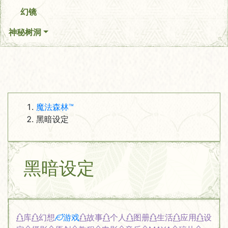
幻镜
神秘树洞
魔法森林™
黑暗设定
黑暗设定
库
幻想
游戏
故事
个人
图册
生活
应用
设