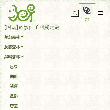
[国语]奇妙仙子羽翼之谜
你无法看到我
[国语]奇妙仙子羽翼之谜
梦幻森林
灰雾森林
黑暗森林
思绪
图册
视频
星影
密室