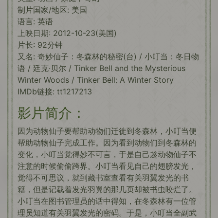
制片国家/地区: 美国
语言: 英语
上映日期: 2012-10-23(美国)
片长: 92分钟
又名: 奇妙仙子：冬森林的秘密(台) / 小叮当：冬日物
语 / 廷克·贝尔 / Tinker Bell and the Mysterious
Winter Woods / Tinker Bell: A Winter Story
IMDb链接: tt1217213
影片简介：
因为动物仙子要帮助动物们迁徙到冬森林，小叮当便
帮助动物仙子完成工作。因为看到动物们到冬森林的
变化，小叮当觉得妙不可言，于是自己趁动物仙子不
注意的时候偷偷跨界。小叮当看见自己的翅膀发光，
觉得不可思议，就到藏书室查看有关羽翼发光的书
籍，但是记载着发光羽翼的那几页却被书虫咬烂了。
小叮当在图书管理员的话中得知，在冬森林有一位管
理员知道有关羽翼发光的密码。于是，小叮当全副武