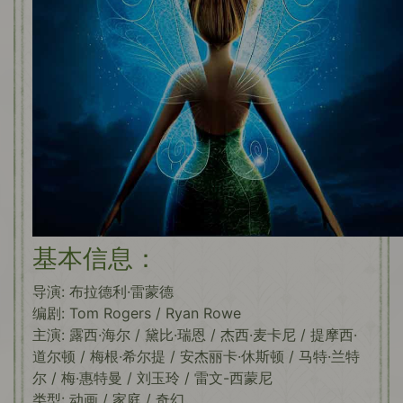
基本信息：
导演: 布拉德利·雷蒙德
编剧: Tom Rogers / Ryan Rowe
主演: 露西·海尔 / 黛比·瑞恩 / 杰西·麦卡尼 / 提摩西·
道尔顿 / 梅根·希尔提 / 安杰丽卡·休斯顿 / 马特·兰特
尔 / 梅·惠特曼 / 刘玉玲 / 雷文-西蒙尼
类型: 动画 / 家庭 / 奇幻