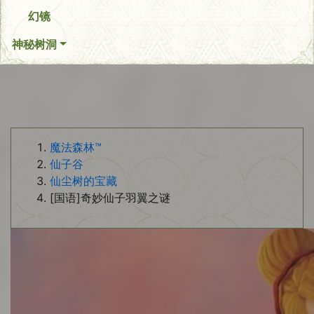
幻镜
神秘树洞
魔法森林™
仙子谷
仙尘树的宝藏
[国语]奇妙仙子羽翼之谜