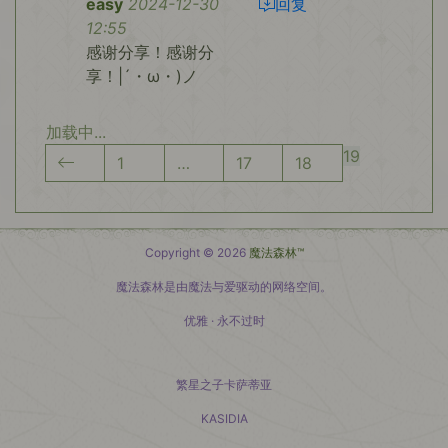
easy
2024-12-30
回复
12:55
感谢分享！感谢分
享！|´・ω・)ノ
加载中...
19
1
…
17
18
Copyright © 2026
魔法森林™
魔法森林是由魔法与爱驱动的网络空间。
优雅 · 永不过时
繁星之子卡萨蒂亚
KASIDIA