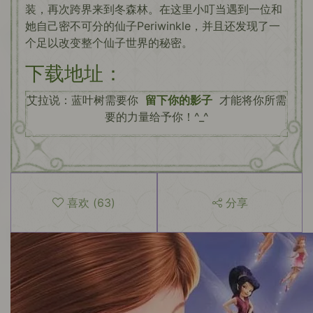
装，再次跨界来到冬森林。在这里小叮当遇到一位和
她自己密不可分的仙子Periwinkle，并且还发现了一
个足以改变整个仙子世界的秘密。
下载地址：
艾拉说：蓝叶树需要你
留下你的影子
才能将你所需
要的力量给予你！^_^
喜欢
(
63
)
分享