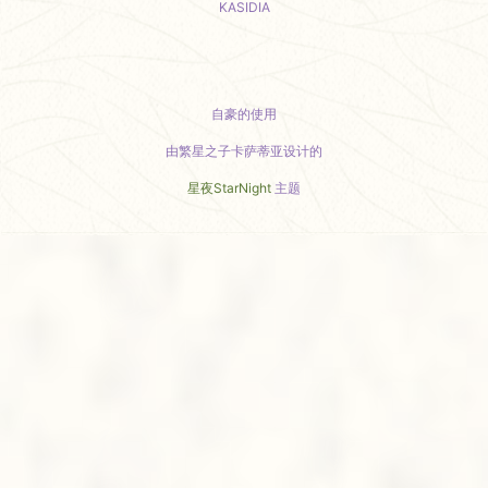
KASIDIA
小红书主页
自豪的使用
由繁星之子卡萨蒂亚设计的
星夜StarNight
主题