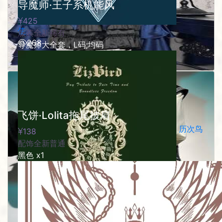
导魔师·王子系机能风
425
使
服装
全新
稀有
268
导魔师大全套，L码;均码
0
飞饼·Lolita拖尾披肩
历次鸟
138
配饰
全新
普通
黑色 x1
LizBird