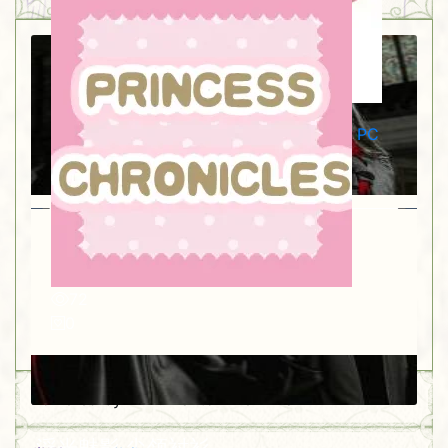
ZJSTORY
PC
1,165
0
72
0
Powered by XNT.Phantom Terminal™
浮光魅影 尖领衬衫