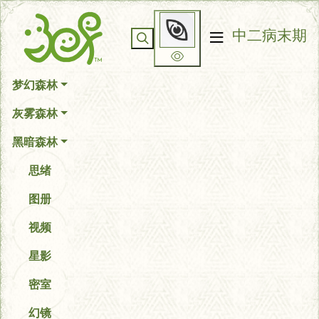
你无法看到我
中二病末期
梦幻森林
灰雾森林
黑暗森林
思绪
图册
视频
星影
密室
幻镜