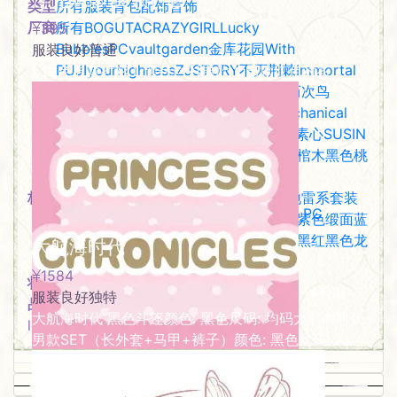
类型
所有
服装
背包
配饰
首饰
厂商
所有
BOGUTA
CRAZYGIRL
Lucky
395
Bubbles
PC
vaultgarden金库花园
With
服装
良好
普通
PUJI
yourhighness
ZJSTORY
不灭荆棘Immortal
L;白色男款衬衫 L;黑色衬衫男款 L;男款红色衬衫
Thorn
伪装人形
冽鸽Iced Pigeon
刺篇
历次鸟
LizBird
小猫修狗
晨雾与莺
机械人偶Mechanical
Doll
柘枝引
沉默火星
滞水之影
第二城堡
素心SUSIN
繁花信使
缺氧外太空
荧鲤之森
麋鹿
黑羊棺木
黑色桃
子水
标签
所有
lolita
伞
克苏鲁
初音
刺绣
反光
哥特
地雷系
套装
PC
宫廷
斗篷
星星
正太
王子系
痛包
短款
短裤
紫色
缎面
蓝
中二病末期
色
衬衫
银色
长款
长裤
领巾
风衣
马甲
黑白
黑红
黑色
龙
大航海时代
604
鳞
服装
一般
罕见
1584
状态
所有
一般
全新
已出售
未拥有
良好
马甲;2XL / 衬衫;3XL / 半鸟笼;3XL / 黑色一件包邮
服装
良好
独特
品质
所有
普通
独特
稀有
罕见
yourhighness
大航海时代 黑色斗篷颜色: 黑色尺码: 均码大航海时代
lolita
84
男款SET（长外套+马甲+裤子）颜色: 黑色尺码: XL
0
73
0