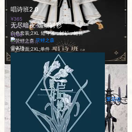
唱诗班2.0
365
无尽暗夜·蝙蝠衬衫
服装
全新
普通
白色套装;2XL 短斗篷，衬衫，短裤
288
荧鲤之森
服装
全新
稀有
275
蓝色缎面;2XL;单件
0
繁花信