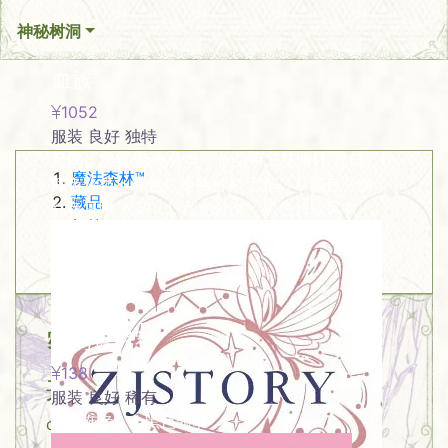
神秘树洞
热门藏品
血族
1052
服装
良好
独特
尺码：黑红 颜色分类：单朵手工花胸针 尺码：L
魔法森林™
颜色分类：红色灯笼袖衬衫 尺码：L 颜色分类：
藏品
红色马甲 尺码：L 颜色分类：黑色长款风衣
标签
lolita
冷门推荐
密室
黑与蓝衬衫
138
共
43
件藏品
服装
良好
稀有
男款灰色;L / 黑色领巾
chamber