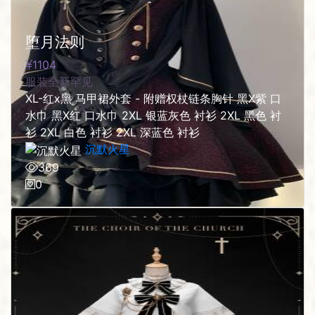
堕月法则
1104
服装
全新
罕见
XL-红x黑 马甲裙外套 - 附赠权杖链条胸针 黑X紫 口
水巾 黑X红 口水巾 2XL 银蓝灰色 衬衫 2XL 黑色 衬
衫 2XL 白色 衬衫 2XL 深蓝色 衬衫
沉默火星
369
0