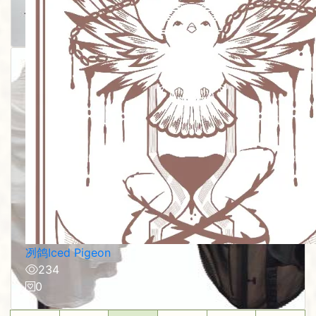
254
0
冽鸽Iced Pigeon
234
0