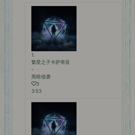
1.
繁星之子卡萨蒂亚
-
黑暗侵袭
3
3:53