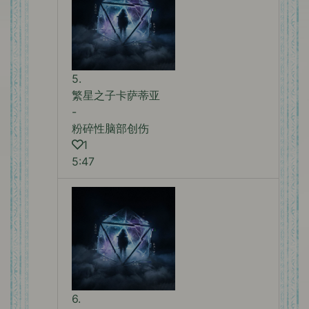
5.
繁星之子卡萨蒂亚
-
粉碎性脑部创伤
1
5:47
6.