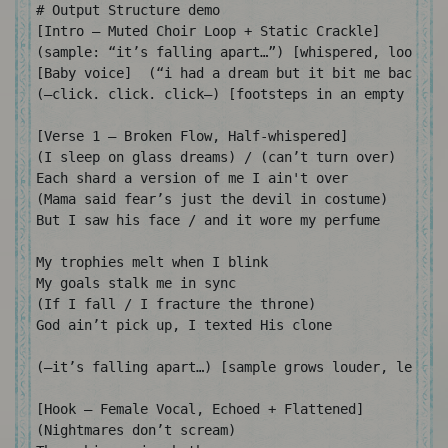
# Output Structure demo

[Intro – Muted Choir Loop + Static Crackle]

(sample: “it’s falling apart…”) [whispered, looped s
[Baby voice]  (“i had a dream but it bit me back”)

(—click. click. click—) [footsteps in an empty hall]
[Verse 1 – Broken Flow, Half-whispered]

(I sleep on glass dreams) / (can’t turn over)

Each shard a version of me I ain't over

(Mama said fear’s just the devil in costume)

But I saw his face / and it wore my perfume

My trophies melt when I blink

My goals stalk me in sync

(If I fall / I fracture the throne)

God ain’t pick up, I texted His clone

(—it’s falling apart…) [sample grows louder, left ch
[Hook – Female Vocal, Echoed + Flattened]

(Nightmares don’t scream)
