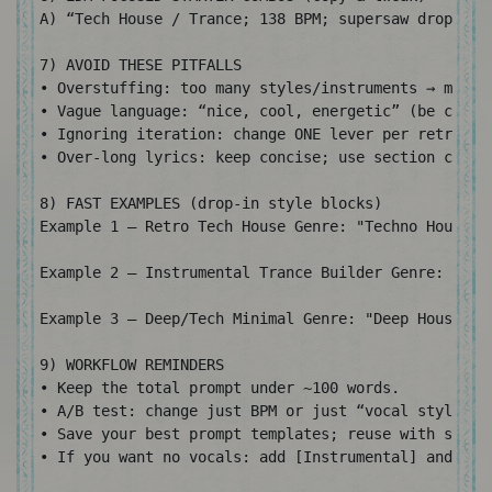
A) “Tech House / Trance; 138 BPM; supersaw drop; wh
7) AVOID THESE PITFALLS

• Overstuffing: too many styles/instruments → muddy 
• Vague language: “nice, cool, energetic” (be concre
• Ignoring iteration: change ONE lever per retry (BP
• Over-long lyrics: keep concise; use section cues.

8) FAST EXAMPLES (drop-in style blocks)

Example 1 — Retro Tech House Genre: "Techno House /
Example 2 — Instrumental Trance Builder Genre: "Pro
Example 3 — Deep/Tech Minimal Genre: "Deep House / 
9) WORKFLOW REMINDERS

• Keep the total prompt under ~100 words.

• A/B test: change just BPM or just “vocal style” be
• Save your best prompt templates; reuse with small 
• If you want no vocals: add [Instrumental] and remo