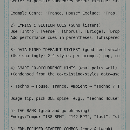
Genre: "<specific subgenres here>" Exclude: "<stuff
Example Genre: "Trance, House" Exclude: "Trap, Pop,
2) LYRICS & SECTION CUES (Suno listens)

Use [Intro], [Verse], [Chorus], [Bridge], [Drop], [O
Add performance cues in parentheses: (whispered), (
3) DATA-MINED “DEFAULT STYLES” (good seed vocabulary
(Use sparingly: 2–4 styles per prompt.) pop, rock, 
4) SMART CO-OCCURRENCE HINTS (what pairs well)

(Condensed from the co-existing-styles data—use thes
• Techno ↔ House, Trance, Ambient → “Techno / Tranc
Usage tip: pick ONE spine (e.g., “Techno House”) an
5) TAG BANK (grab-and-go phrasing)

Energy/Tempo: “138 BPM”, “142 BPM”, “fast”, “slow b
6) EDM-FOCUSED STARTER COMBOS (copy & tweak)
