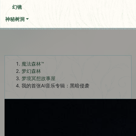
幻镜
神秘树洞
魔法森林™
梦幻森林
梦境冥想故事屋
我的首张AI音乐专辑：黑暗侵袭