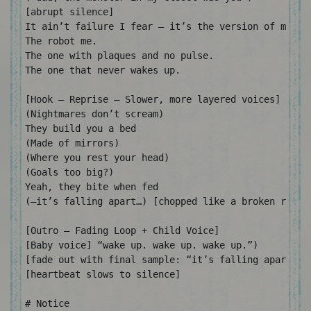
[abrupt silence]

It ain’t failure I fear — it’s the version of me tha
The robot me.

The one with plaques and no pulse.

The one that never wakes up.

[Hook – Reprise – Slower, more layered voices]

(Nightmares don’t scream)

They build you a bed

(Made of mirrors)

(Where you rest your head)

(Goals too big?)

Yeah, they bite when fed

(—it’s falling apart…) [chopped like a broken record
[Outro – Fading Loop + Child Voice]

[Baby voice] “wake up. wake up. wake up.”)

[fade out with final sample: “it’s falling apart…”]

[heartbeat slows to silence]

# Notice
