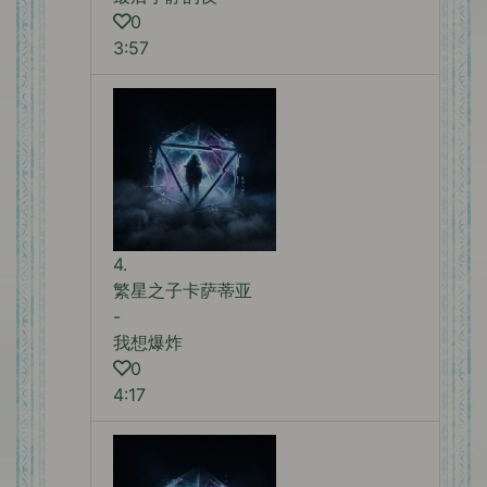
0
3:57
4.
繁星之子卡萨蒂亚
-
我想爆炸
0
4:17