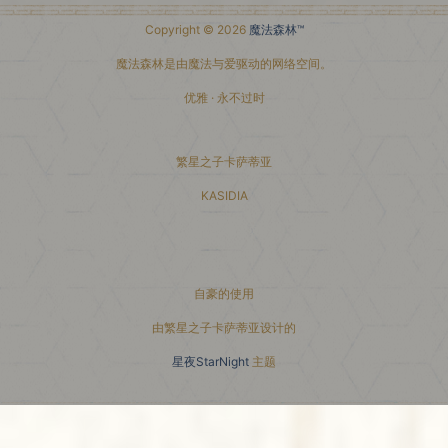
Copyright © 2026
魔法森林™
魔法森林是由魔法与爱驱动的网络空间。
优雅 · 永不过时
繁星之子卡萨蒂亚
KASIDIA
小红书主页
自豪的使用
由繁星之子卡萨蒂亚设计的
星夜StarNight
主题