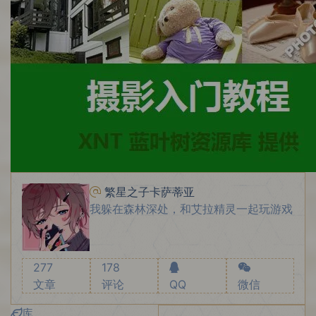
繁星之子卡萨蒂亚
我躲在森林深处，和艾拉精灵一起玩游戏
277
178
文章
评论
QQ
微信
库