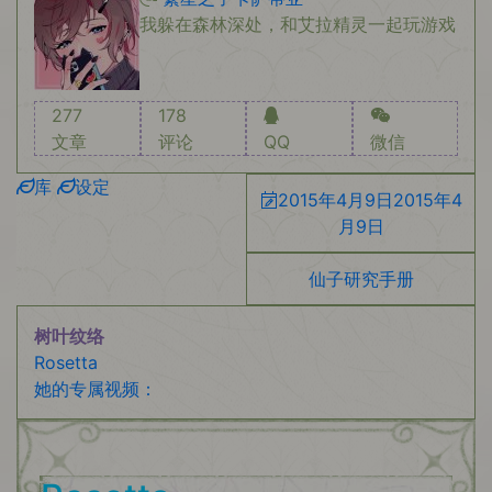
我躲在森林深处，和艾拉精灵一起玩游戏
277
178
文章
评论
QQ
微信
库
设定
2015年4月9日
2015年4
月9日
仙子研究手册
树叶纹络
Rosetta
她的专属视频：