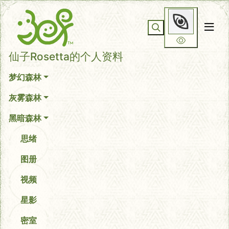
仙子Rosetta的个人资料
你无法看到我
仙子Rosetta的个人资料
梦幻森林
灰雾森林
黑暗森林
思绪
图册
视频
星影
密室