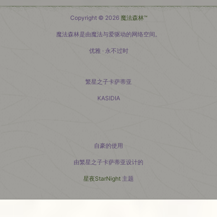
Copyright © 2026
魔法森林™
魔法森林是由魔法与爱驱动的网络空间。
优雅 · 永不过时
繁星之子卡萨蒂亚
KASIDIA
小红书主页
自豪的使用
由繁星之子卡萨蒂亚设计的
星夜StarNight
主题