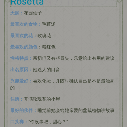
Rosetta
天赋：
花园仙子
最喜欢的食物：
毛茛汤
最喜欢的花：
玫瑰花
最喜欢的颜色
：粉红色
性格特点：
亲切但又有些冒失，乐意给出有用的建议
出名原因：
她迷人的口音
兴趣爱好：
喜欢化妆，并随时确认自己是不是最漂亮
的
住所：
开满玫瑰花的小屋
最好的伙伴：
睡觉前她会给她亲爱的盆栽植物讲故事
口头禅：
“你没事吧，甜心？”