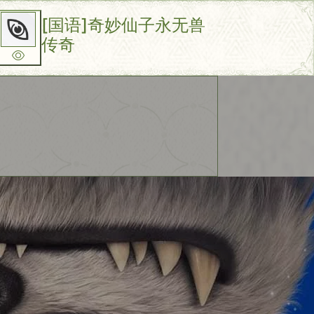
[国语]奇妙仙子永无兽
传奇