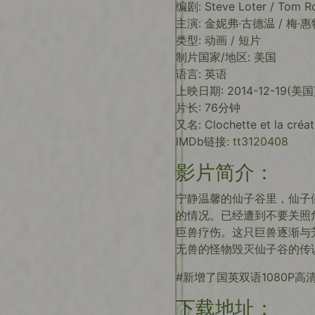
编剧: Steve Loter / Tom R
主演: 金妮弗·古德温 / 梅·惠
类型: 动画 / 短片
制片国家/地区: 美国
语言: 英语
上映日期: 2014-12-19(美国
片长: 76分钟
又名: Clochette et la créat
IMDb链接:
tt3120408
影片简介：
宁静温馨的仙子谷里，仙子
的情况。已经遭到不要关照
巨兽疗伤。这只巨兽逐渐与
无兽的怪物毁灭仙子谷的传
#新增了国英双语1080P高
下载地址：