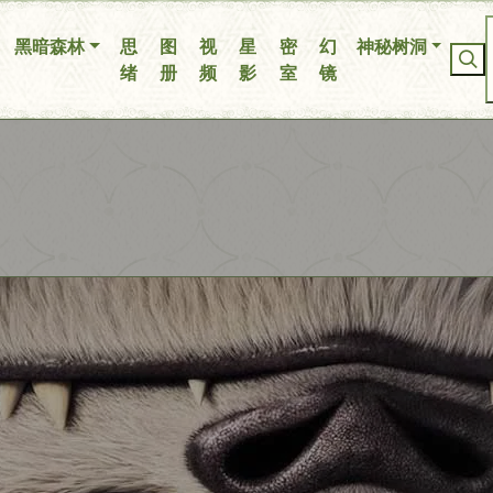
你无法看到我
黑暗森林
思
图
视
星
密
幻
神秘树洞
绪
册
频
影
室
镜