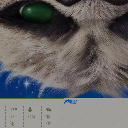
电影
7
178
评
QQ
微
论
信