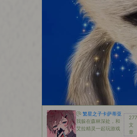
繁星之子卡萨蒂亚
27
我躲在森林深处，和
文
艾拉精灵一起玩游戏
章