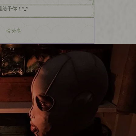
给予你！^_^
分享