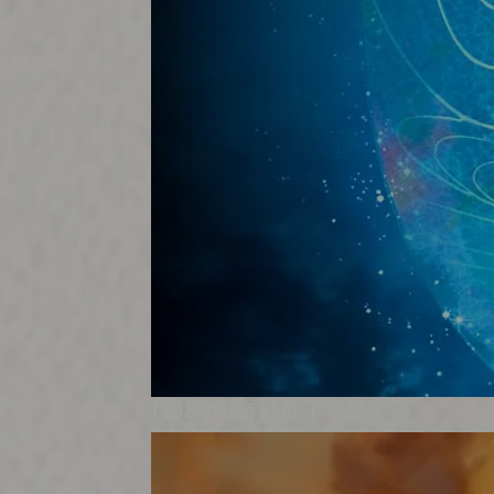
[1080P]奇妙仙子羽翼之谜