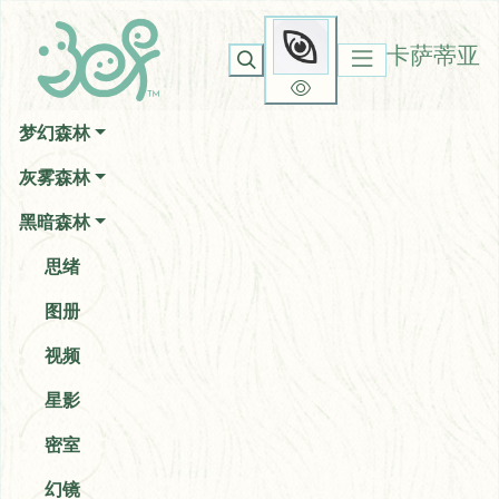
卡萨蒂亚
你无法看到我
卡萨蒂亚
梦幻森林
灰雾森林
黑暗森林
思绪
图册
视频
星影
密室
幻镜