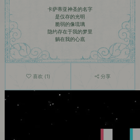
卡萨蒂亚神圣的名字
是仅存的光明
脆弱的像琉璃
隐约存在于我的梦里
躺在我的心底
喜欢
(
1
)
分享