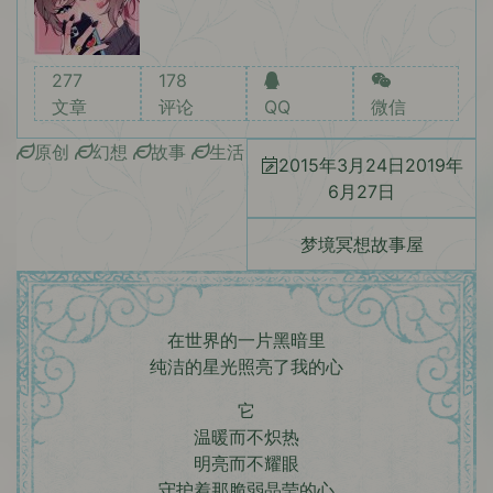
277
178
文章
评论
QQ
微信
原创
幻想
故事
生活
2015年3月24日
2019年
6月27日
梦境冥想故事屋
在世界的一片黑暗里
纯洁的星光照亮了我的心
它
温暖而不炽热
明亮而不耀眼
守护着那脆弱晶莹的心