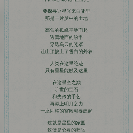
要探寻这星光来自哪里
那是一片梦中的土地
高耸的孤峰平地而起
逃离地面的纷争
穿透乌云的笼罩
让山顶披上了雪白的外衣
人类在这里绝迹
只有星星能触及这里
在这星空之巅
旷世的宝石
和失传的手艺
再添上明月之力
一座闪耀的宫殿就要建起
这就是星星的家园
这便是心灵的归宿