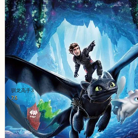
驯龙高手3
7.5