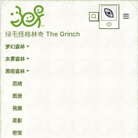
你无法看到我
绿毛怪格林奇 The Grinch
梦幻森林
灰雾森林
黑暗森林
思绪
图册
视频
星影
密室