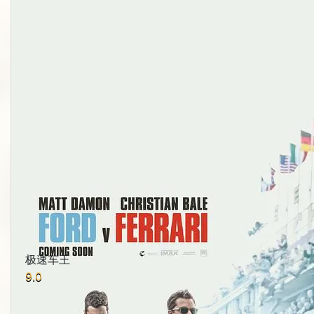
极速车王
9.0