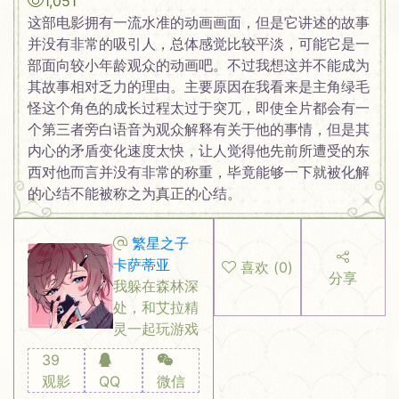
1,051
这部电影拥有一流水准的动画画面，但是它讲述的故事
并没有非常的吸引人，总体感觉比较平淡，可能它是一
部面向较小年龄观众的动画吧。不过我想这并不能成为
其故事相对乏力的理由。主要原因在我看来是主角绿毛
怪这个角色的成长过程太过于突兀，即使全片都会有一
个第三者旁白语音为观众解释有关于他的事情，但是其
内心的矛盾变化速度太快，让人觉得他先前所遭受的东
西对他而言并没有非常的称重，毕竟能够一下就被化解
的心结不能被称之为真正的心结。
繁星之子
卡萨蒂亚
喜欢
(
0
)
分享
我躲在森林深
处，和艾拉精
灵一起玩游戏
39
观影
QQ
微信