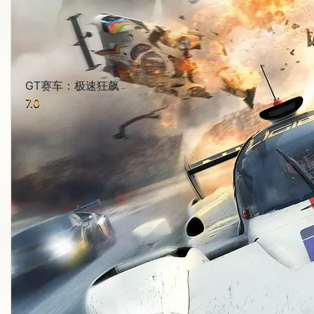
GT赛车：极速狂飙
7.0