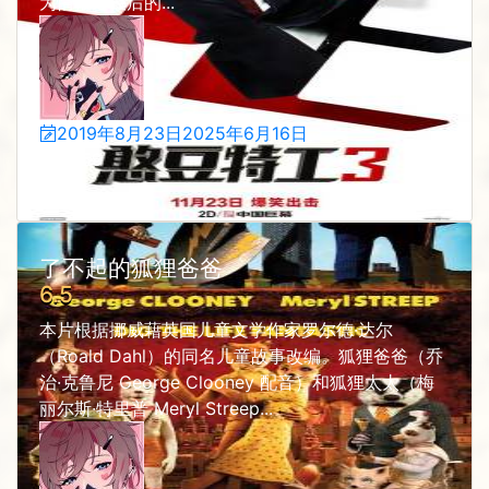
为情报处最后的...
2019年8月23日
2025年6月16日
1,059
0
了不起的狐狸爸爸
6.5
本片根据挪威藉英国儿童文学作家罗尔德·达尔
（Roald Dahl）的同名儿童故事改编。狐狸爸爸（乔
治·克鲁尼 George Clooney 配音）和狐狸太太（梅
丽尔斯·特里普 Meryl Streep...