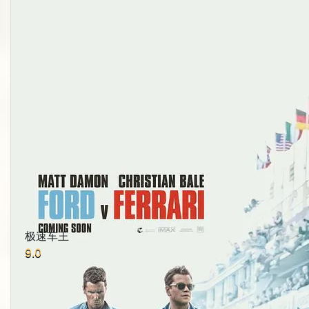
极速车王
9.0