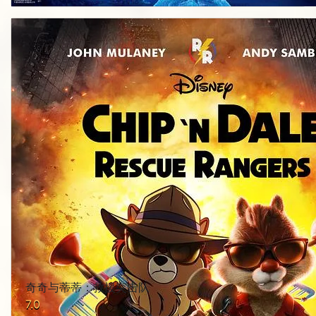
奇奇与蒂蒂：救援突击队
7.0