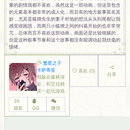
量的剧情我都不喜欢，虽然这是一部动画，但这里包含
的元素基本都非常的成人化，而且有的地方叙事莫名其
妙，尤其是狐狸先生的妻子对他的想法从头到尾都让我
感觉很困惑，而两只小狐狸之间的纠葛开始的也非常突
兀，总体而言不喜欢这部动画，画面还是比较细腻的，
但是这种叙事节奏和这个故事都没有能调动起我丝毫的
情绪。
繁星之子
卡萨蒂亚
喜欢
(
0
)
分享
我躲在森林深
处，和艾拉精
灵一起玩游戏
39
观影
QQ
微信