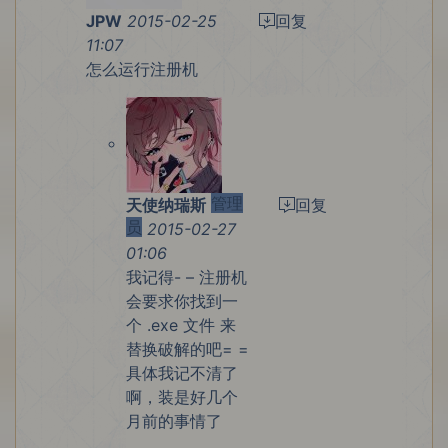
JPW
2015-02-25
回复
11:07
怎么运行注册机
管理
天使纳瑞斯
回复
员
2015-02-27
01:06
我记得- – 注册机
会要求你找到一
个 .exe 文件 来
替换破解的吧= =
具体我记不清了
啊，装是好几个
月前的事情了