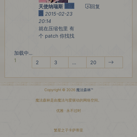
管理
天使纳瑞斯
回复
员
2015-02-23
20:14
就在压缩包里 有
个 patch 你找找
加载中...
1
2
3
…
20
Copyright © 2026
魔法森林™
魔法森林是由魔法与爱驱动的网络空间。
优雅 · 永不过时
繁星之子卡萨蒂亚