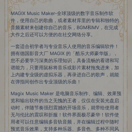
MAGIX Music Maker-全球顶级的数字音乐制作软
件，使用自己的歌曲，或者素材库里的专辑和独特的
音频素材来创建你自己的音乐，BGM和MV，在完成
大作之后还可以方便的在社交网络分享。
一套适合初学者与专业音乐人使用的音乐编辑软件！
拥有德国影音大厂 MAGIX 的「酷乐大师豪华版」，
您不必要学习深奥的乐理知识，具备流畅的看谱和写
谱能力，只要用鼠标将音乐或影片素材拖曳进来，加
上内建专业级的虚拟乐器，再录进自己的歌声，就能
在弹指间创作出专业顶级的乐曲！
Magix Music Maker 是电脑音乐制作、编辑、效果预
览和输出软件的当之无愧的王者，仅仅在安装光盘启
动时，伴随节奏强烈震撼的开场音乐，就带给使用者
无与伦比的震叹和折服！软件界面极尽豪华！软件使
用者可以任意编辑多音轨音频，并在编辑过程中随时
预览音乐效果，支持多种乐器、多音色、多种不同风