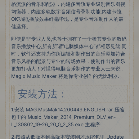
格流派的音乐和配器，内建多音轨专业级别音乐图视
均衡器，内建多轨数字音频信号录制功能,内建卡拉
OK功能,播放效果纤毫毕现，是专业音乐制作人的最
佳选择。
即使是非专业人员,也等于拥有了一个极其专业的数码
音乐播放中心,所有所谓”电脑媒体中心”都相形见绌!同
时，软件还支持为你所编辑和制作出的音乐添加符合
音乐风格的配景与专业的转场效果，使制作出的音乐
更加打动人！对懂得电脑音乐制作的专业人士来说，
Magix Music Maker 将是你专业创作的无比利器.
安装方法：
1.安装 MAG.MusMak14.200449.ENGLISH.rar 压缩
包里的 Music_Maker_2014_Premium_DLV_en-
II_130802_19-26_20_0_2_35.exe 主程序
2.按照从低版本到高版本安装刚才压缩包里 Update