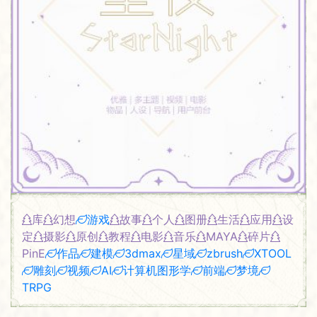
库
幻想
游戏
故事
个人
图册
生活
应用
设
定
摄影
原创
教程
电影
音乐
MAYA
碎片
PinE
作品
建模
3dmax
星域
zbrush
XTOOL
雕刻
视频
AI
计算机图形学
前端
梦境
TRPG