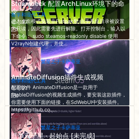
Steamdeck 配置ArchLinux环境下的命
令
教学和现代工具
进入桌面模式安装非Flatpak包 由于系统目录被设置
1,137
为只读，因此需要先进行解除。打开控制台，输入以
1
下命令： sudo steamos-readonly disable 使用
V2rayN创建代理，并使...
繁星之子卡萨蒂亚
AnimateDiffusion插件生成视频
教学和现代工具
配置软件 AnimateDiffusion是一款用于
1,121
StableDiffusion的视频生成插件，要安装这款插件，
0
你需要使用下面的链接，在SdWebUI中安装插件。
https://github.co...
繁星之子卡萨蒂亚
造梦双子星 · 起始点 [未完成]