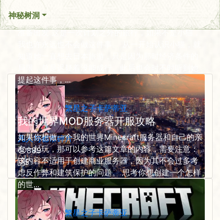
神秘树洞
在日出国度的似梦迷离
准备出发 这是一次计划之外的旅行，如果不是小猫，
我也许永远也不会做这件事。 从一开始认识小猫，就
知道她一直想去日本旅游，只是因为那时经济条件的
局限，总是迟疑着没能成行。此后也会时不时听到她
提起这件事，...
繁星之子卡萨蒂亚
我的世界MOD服务器开服攻略
如果你想做一个我的世界Minecraft服务器和自己的亲
凡人与都市碎片
友一起玩，那可以参考这篇文章的内容，需要注意：
889
该内容不适用于创建商业服务器，因为其不会过多考
5
虑反作弊和建筑保护的问题。 思考你想创建一个怎样
的世...
繁星之子卡萨蒂亚