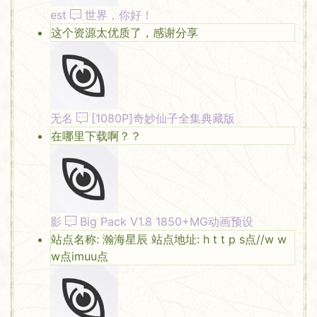
est
世界，你好！
这个资源太优质了，感谢分享
无名
[1080P]奇妙仙子全集典藏版
在哪里下载啊？？
影
Big Pack V1.8 1850+MG动画预设
站点名称: 瀚海星辰 站点地址: h t t p s点//w w
w点imuu点