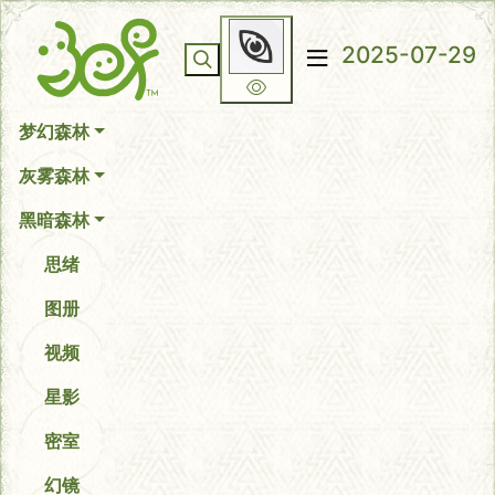
你无法看到我
2025-07-29
梦幻森林
灰雾森林
黑暗森林
思绪
图册
视频
星影
密室
幻镜