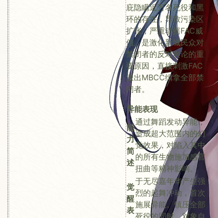
庇隐瞒近万名死役和黑
环的存在，导致污染区
扩张，严重动摇FAC威
信。是激化新城民众对
禁闭者的反对舆论的重
要原因，直接刺激FAC
派出MBCC缉拿全部禁
闭者。
异能表现
通过舞蹈发动异能，
能
造成超大范围内的幻
力
觉效果，对陷入其中
简
的所有生物施加感官
述
扭曲等精神影响。
于无尽嘉年华产生强
觉
烈的起舞冲动，首次
醒
施展异能。镇压全部
表
死役的同时，对象自