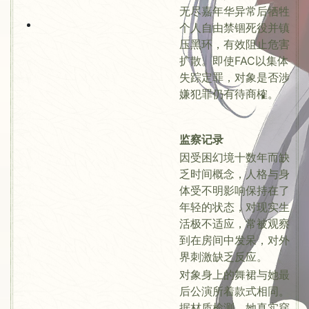
无尽嘉年华异常后牺牲
个人自由禁锢死役并镇
压黑环，有效阻止危害
扩散。即使FAC以集体
失踪定罪，对象是否涉
嫌犯罪仍有待商榷。
监察记录
因受困幻境十数年而缺
乏时间概念，人格与身
体受不明影响保持在了
年轻的状态，对现实生
活极不适应，常被观察
到在房间中发呆，对外
界刺激缺乏反应。
对象身上的舞裙与她最
后公演所着款式相同。
据材质检测，她真实穿