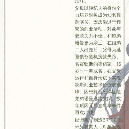
治疗。
父母以经纪人的身份全
力培养对象成为知名舞
蹈演员。因厌倦过于频
繁的商业活动，对象与
双亲关系不佳，和胞弟
诺曼更为亲近。在姐弟
二人出走后，父母为逃
避债务危机携款失踪。
名震狄斯的舞蹈家，16
岁时一舞成名，在父母
运作和自身天赋下实现
狄斯商业艺术价值双巅
峰。因患舞台恐惧症随
弟弟诺曼逃跑失踪。数
年后因无尽嘉年华事件
再次出现。
经调查，制造BR-O01黑
环另有其人，对象发现