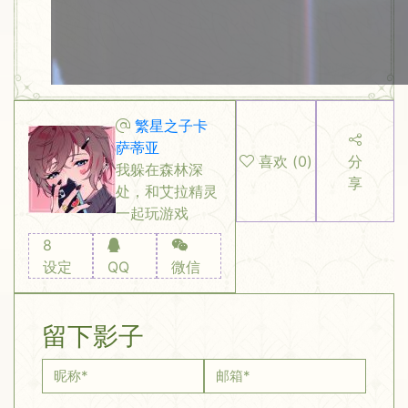
繁星之子卡
萨蒂亚
喜欢
(
0
)
分
我躲在森林深
享
处，和艾拉精灵
一起玩游戏
8
设定
QQ
微信
留下影子
昵称
*
邮箱
*