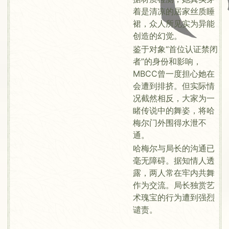
着是清凉的居家丝质睡
裙，众人所见实为异能
创造的幻觉。
鉴于对象“首位认证禁闭
者”的身份和影响，
MBCC曾一度担心她在
会遭到排挤。但实际情
况截然相反，大家为一
睹传说中的舞姿，将哈
梅尔门外围得水泄不
通。
哈梅尔与局长的沟通已
毫无障碍。据知情人透
露，两人常在牢内共舞
作为交流。局长独赏艺
术瑰宝的行为遭到强烈
谴责。