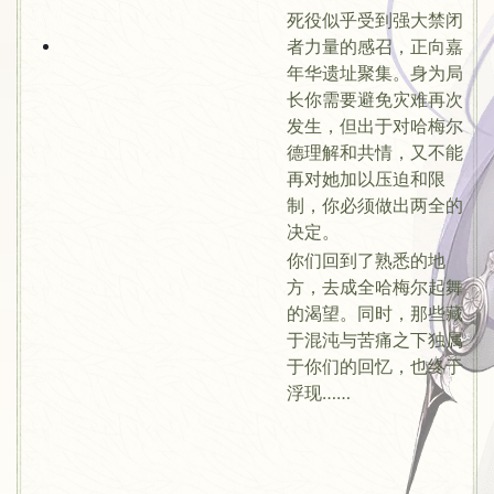
死役似乎受到强大禁闭
者力量的感召，正向嘉
年华遗址聚集。身为局
长你需要避免灾难再次
发生，但出于对哈梅尔
德理解和共情，又不能
再对她加以压迫和限
制，你必须做出两全的
决定。
你们回到了熟悉的地
方，去成全哈梅尔起舞
的渴望。同时，那些藏
于混沌与苦痛之下独属
于你们的回忆，也终于
浮现……