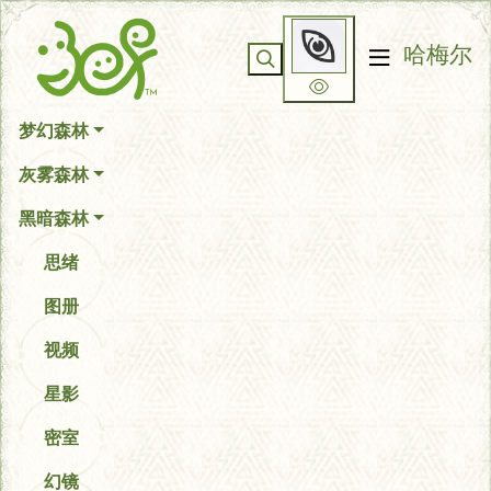
你无法看到我
哈梅尔
梦幻森林
灰雾森林
黑暗森林
思绪
图册
视频
星影
密室
幻镜