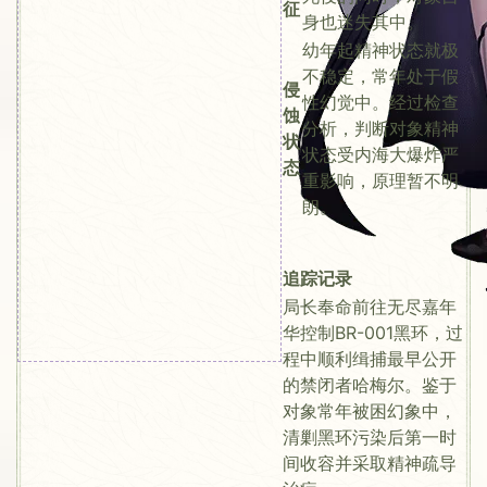
征
身也迷失其中。
幼年起精神状态就极
不稳定，常年处于假
侵
性幻觉中。经过检查
蚀
分析，判断对象精神
状
状态受内海大爆炸严
态
重影响，原理暂不明
朗。
追踪记录
局长奉命前往无尽嘉年
华控制BR-001黑环，过
程中顺利缉捕最早公开
的禁闭者哈梅尔。鉴于
对象常年被困幻象中，
清剿黑环污染后第一时
间收容并采取精神疏导