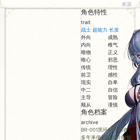
来源
角色特性
trait
战士
超能力
长发
外向
成熟
内向
稚气
唯物
正义
唯心
邪恶
传统
理性
前卫
感性
现实
自卑
中二
自信
主导
冒险
顺从
谨慎
角色档案
archive
BR-001黑环始作俑者，
多年来使用幻觉异能包