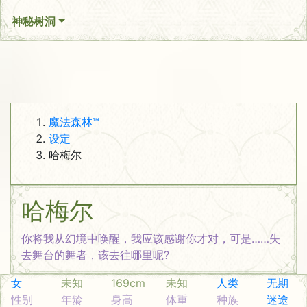
神秘树洞
魔法森林™
设定
哈梅尔
哈梅尔
你将我从幻境中唤醒，我应该感谢你才对，可是……失
去舞台的舞者，该去往哪里呢?
女
未知
169cm
未知
人类
无期
性别
年龄
身高
体重
种族
迷途