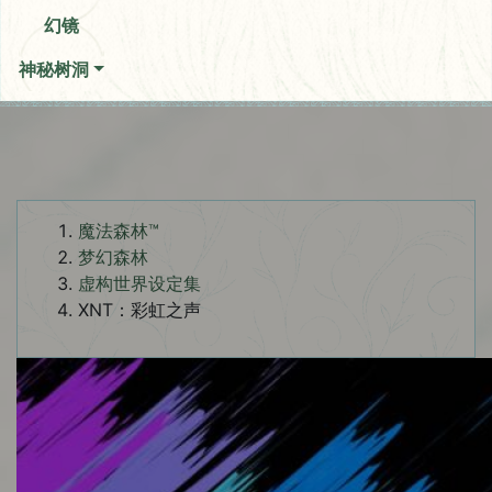
幻镜
神秘树洞
魔法森林™
梦幻森林
虚构世界设定集
XNT：彩虹之声