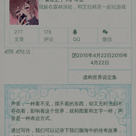
我躲在森林深处，和艾拉精灵一起玩游戏
277
178
文章
评论
QQ
微信
库
生活
2015年4月22日
2015年
4月22日
虚构世界设定集
声音，一种看不见，摸不着的东西，却又无时无刻不
存在着，影响着这个世界，就和图案和文字一样，声
音是一种表达方式。
通过写作，我们可以记录下我们脑海中的传奇故事，