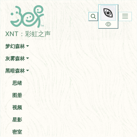
XNT：彩虹之声
你无法看到我
XNT：彩虹之声
梦幻森林
灰雾森林
黑暗森林
思绪
图册
视频
星影
密室