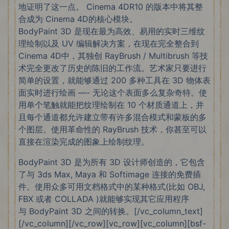
地证明了这一点。 Cinema 4DR10 的版本中将其整
合成为 Cinema 4D的核心模块。
BodyPaint 3D 是现在最为高效、易用的实时三维纹
理绘制以及 UV 编辑解决方案，在现在完全整合到
Cinema 4D中，其独创 RayBrush / Multibrush 等技
术完全更改了历史的陈旧的工作流。艺术家只要进行
简单的设置，就能够通过 200 多种工具在 3D 物体表
面实时进行绘画 —- 无论这个表面多么复杂奇特。使
用单个笔触就能把纹理绘制在 10 个材质通道上，并
且每个通道都允许建立带有许多混合模式和蒙板的多
个图层。使用革命性的 RayBrush 技术，你甚至可以
直接在渲染完成的图象上绘制纹理。
BodyPaint 3D 是为所有 3D 设计师创造的，它包含
了与 3ds Max, Maya 和 Softimage 连接的免费插
件。使用众多可用文档格式中的某种格式(比如 OBJ,
FBX 或者 COLLADA )就能够实现其它应用程序
与 BodyPaint 3D 之间的转换。[/vc_column_text]
[/vc_column][/vc_row][vc_row][vc_column][bsf-