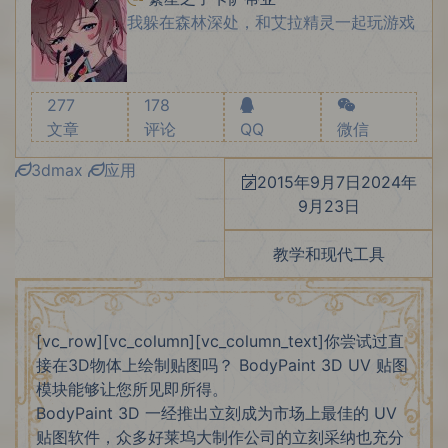
我躲在森林深处，和艾拉精灵一起玩游戏
277
178
文章
评论
QQ
微信
3dmax
应用
2015年9月7日
2024年
9月23日
教学和现代工具
[vc_row][vc_column][vc_column_text]你尝试过直
接在3D物体上绘制贴图吗？ BodyPaint 3D UV 贴图
模块能够让您所见即所得。
BodyPaint 3D 一经推出立刻成为市场上最佳的 UV
贴图软件，众多好莱坞大制作公司的立刻采纳也充分