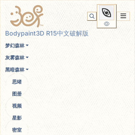
Bodypaint3D R15中文破解
你无法看到我
版
Bodypaint3D R15中文破解版
梦幻森林
灰雾森林
黑暗森林
思绪
图册
视频
星影
密室