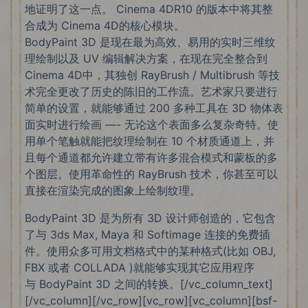
地证明了这一点。 Cinema 4DR10 的版本中将其整
合成为 Cinema 4D的核心模块。
BodyPaint 3D 是现在最为高效、易用的实时三维纹
理绘制以及 UV 编辑解决方案，在现在完全整合到
Cinema 4D中，其独创 RayBrush / Multibrush 等技
术完全更改了历史的陈旧的工作流。艺术家只要进行
简单的设置，就能够通过 200 多种工具在 3D 物体表
面实时进行绘画 —- 无论这个表面多么复杂奇特。使
用单个笔触就能把纹理绘制在 10 个材质通道上，并
且每个通道都允许建立带有许多混合模式和蒙板的多
个图层。使用革命性的 RayBrush 技术，你甚至可以
直接在渲染完成的图象上绘制纹理。
BodyPaint 3D 是为所有 3D 设计师创造的，它包含
了与 3ds Max, Maya 和 Softimage 连接的免费插
件。使用众多可用文档格式中的某种格式(比如 OBJ,
FBX 或者 COLLADA )就能够实现其它应用程序
与 BodyPaint 3D 之间的转换。[/vc_column_text]
[/vc_column][/vc_row][vc_row][vc_column][bsf-