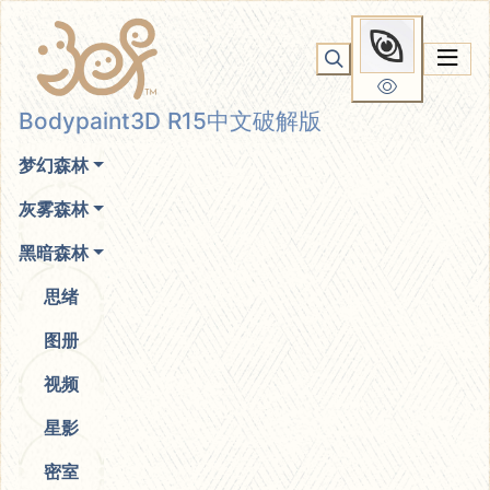
Bodypaint3D R15中文破解
你无法看到我
版
Bodypaint3D R15中文破解版
梦幻森林
灰雾森林
黑暗森林
思绪
图册
视频
星影
密室