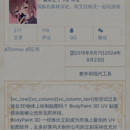
我躲在森林深处，和艾拉精灵一起玩游戏
277
178
文章
评论
QQ
微信
3dmax
应用
2015年9月7日
2024年
9月23日
教学和现代工具
[vc_row][vc_column][vc_column_text]你尝试过直
接在3D物体上绘制贴图吗？ BodyPaint 3D UV 贴图
模块能够让您所见即所得。
BodyPaint 3D 一经推出立刻成为市场上最佳的 UV
贴图软件，众多好莱坞大制作公司的立刻采纳也充分