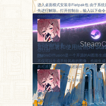
进入桌面模式安装非Flatpak包 由于
先进行解除。打开控制台，输入以下命令： sudo
disable 使用V2rayN创建代理，并使...
繁星之子卡萨蒂亚
教学和现代工具
如何部署和使用绘画AI Stable 
1,135
StableDiffusion是一个开源的AI
0
不仅可以生成手绘风格的图像，也能生成
教程将简短明了的描述如何安装和使用这个方
繁星之子卡萨蒂亚
白色议会 – 关于肚子里的
教学和现代工具
许久没有来到这白色的世界了。 这次迎
3,978
物，仅仅只有一面镜子矗立在面前。 我