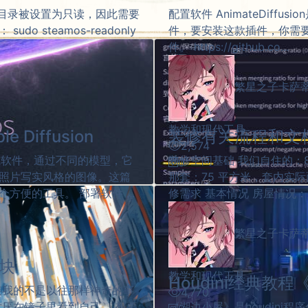
系统目录被设置为只读，因此需要
配置软件 AnimateDiffusi
 steamos-readonly
件，要安装这款插件，你需要
件。 https://github.co...
繁星之子卡萨
教学和现代工具
Diffusion
装修有关流程和文
2,574
图形生成软件，通过不同的模型，它
装修空间基础 我们自住的：8
0
照片写实风格的图像。这篇
那套：75 平方米，套内实际面积
便的工具。 部署软件 ...
修需求 基本情况 房屋情况：
繁星之子卡萨
铅块
教学和现代工具
Houdini经典教
接我的不是以往那样神奇的事
4,770
讨厌在镜子里看到自己。 想要
《湖边小屋》是houdini