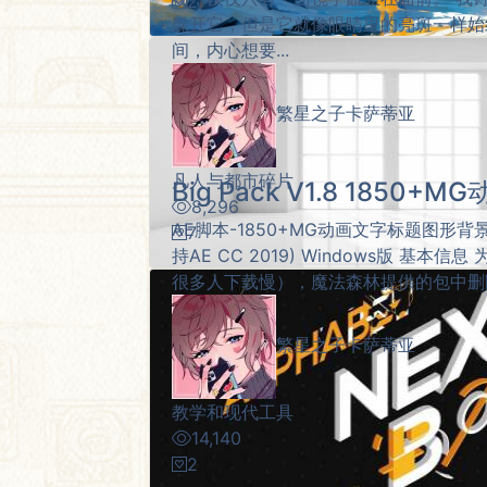
2
躲开它，但是它就像眼睛里的亮斑一样始
间，内心想要...
繁星之子卡萨蒂亚
凡人与都市碎片
Big Pack V1.8 1850+
8,296
AE脚本-1850+MG动画文字标题图形背景
7
持AE CC 2019) Windows版 基
很多人下载慢），魔法森林提供的包中删除了
繁星之子卡萨蒂亚
教学和现代工具
14,140
2