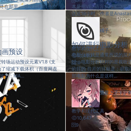
0
终在那里。 这次回到白色空
本是用VEX语言从始至终实
达近18小时，作者是Anastas
橘子
如何进行电影分析
教学和现代工具
MG动画预设
电影分析就是通常所说的拉
10,490
转场运动预设元素V1.8 (支
过，电影分析针对的是视听
19
本信息 为了缩减下载体积（百度网盘
的目的 拉片的目标是：获
：MA...
部电影为什么是这样...
繁星之子卡萨
教学和现代工具
10,647
9