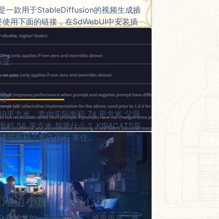
on是一款用于StableDiffusion的视频生成插
使用下面的链接，在SdWebUI中安装插
蒂亚
档
8平方米，套内实际面积 74 平方米 父母
 56 平方米 想要什么？ KIRACATS装
建筑面积、套内面积 常住...
蒂亚
程《湖边小屋》学习心得
程序化建模界的一部经典教程，难度很高，基