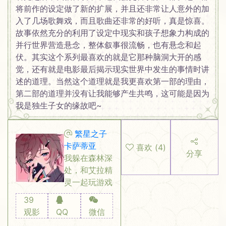
将前作的设定做了新的扩展，并且还非常让人意外的加
入了几场歌舞戏，而且歌曲还非常的好听，真是惊喜。
故事依然充分的利用了设定中现实和孩子想象力构成的
并行世界营造悬念，整体叙事很流畅，也有悬念和起
伏。其实这个系列最喜欢的就是它那种脑洞大开的感
觉，还有就是电影最后揭示现实世界中发生的事情时讲
述的道理。当然这个道理就是我更喜欢第一部的理由，
第二部的道理并没有让我能够产生共鸣，这可能是因为
我是独生子女的缘故吧~
繁星之子
卡萨蒂亚
喜欢
(
4
)
分享
我躲在森林深
处，和艾拉精
灵一起玩游戏
39
观影
QQ
微信