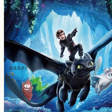
驯龙高手3
7.5