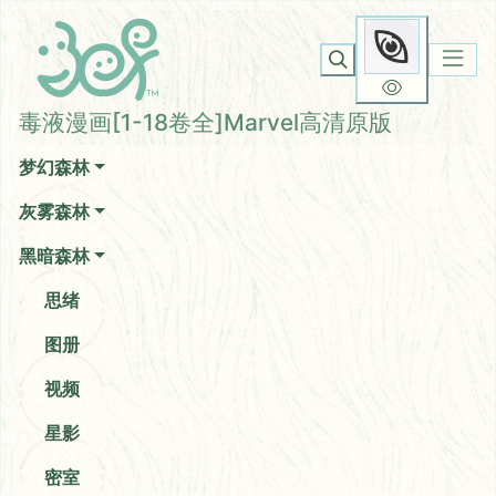
毒液漫画[1-18卷全]Marvel
你无法看到我
高清原版
毒液漫画[1-18卷全]Marvel高清原版
梦幻森林
灰雾森林
黑暗森林
思绪
图册
视频
星影
密室