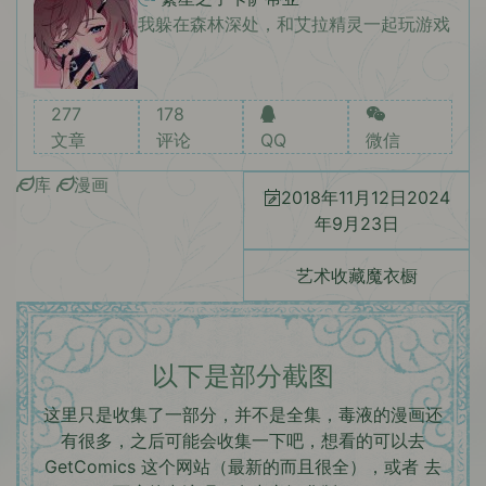
我躲在森林深处，和艾拉精灵一起玩游戏
277
178
文章
评论
QQ
微信
库
漫画
2018年11月12日
2024
年9月23日
艺术收藏魔衣橱
以下是部分截图
这里只是收集了一部分，并不是全集，毒液的漫画还
有很多，之后可能会收集一下吧，想看的可以去
GetComics
这个网站（最新的而且很全），或者 去