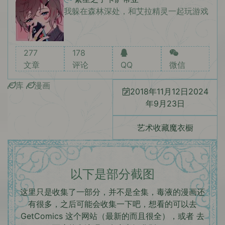
我躲在森林深处，和艾拉精灵一起玩游戏
277
178
文章
评论
QQ
微信
库
漫画
2018年11月12日
2024
年9月23日
艺术收藏魔衣橱
以下是部分截图
这里只是收集了一部分，并不是全集，毒液的漫画还
有很多，之后可能会收集一下吧，想看的可以去
GetComics
这个网站（最新的而且很全），或者 去