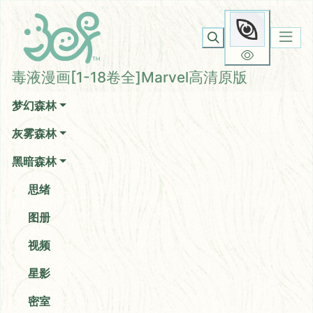
毒液漫画[1-18卷全]Marvel
你无法看到我
高清原版
毒液漫画[1-18卷全]Marvel高清原版
梦幻森林
灰雾森林
黑暗森林
思绪
图册
视频
星影
密室