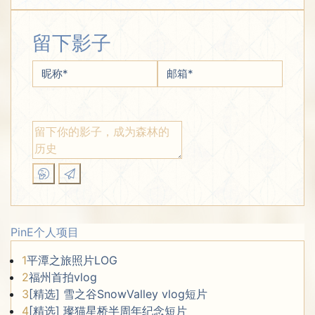
留下影子
昵称
*
邮箱
*
PinE个人项目
1
平潭之旅照片LOG
2
福州首拍vlog
3
[精选] 雪之谷SnowValley vlog短片
4
[精选] 璨猫星桥半周年纪念短片