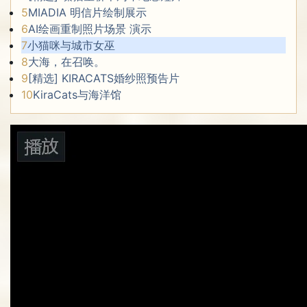
5
MIADIA 明信片绘制展示
6
AI绘画重制照片场景 演示
7
小猫咪与城市女巫
8
大海，在召唤。
9
[精选] KIRACATS婚纱照预告片
10
KiraCats与海洋馆