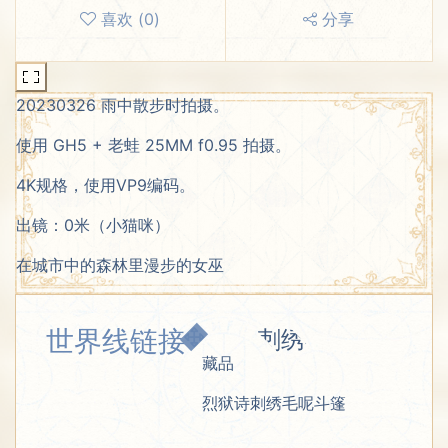
喜欢
(
0
)
分享
20230326 雨中散步时拍摄。
使用 GH5 + 老蛙 25MM f0.95 拍摄。
4K规格，使用VP9编码。
出镜：0米（小猫咪）
在城市中的森林里漫步的女巫
世界线链接
藏品
烈狱诗刺绣毛呢斗篷