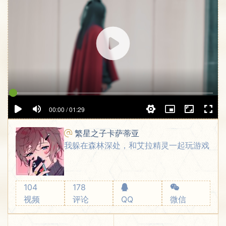
00:00 / 01:29
繁星之子卡萨蒂亚
我躲在森林深处，和艾拉精灵一起玩游戏
104
178
视频
评论
QQ
微信