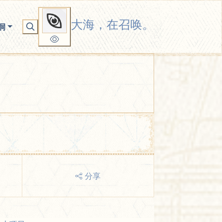
大海，在召唤。
洞
分享