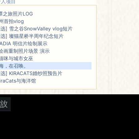
E个人项目
潭之旅照片LOG
州首拍vlog
精选] 雪之谷SnowValley vlog短片
精选] 璨猫星桥半周年纪念短片
IADIA 明信片绘制展示
I绘画重制照片场景 演示
猫咪与城市女巫
海，在召唤。
精选] KIRACATS婚纱照预告片
iraCats与海洋馆