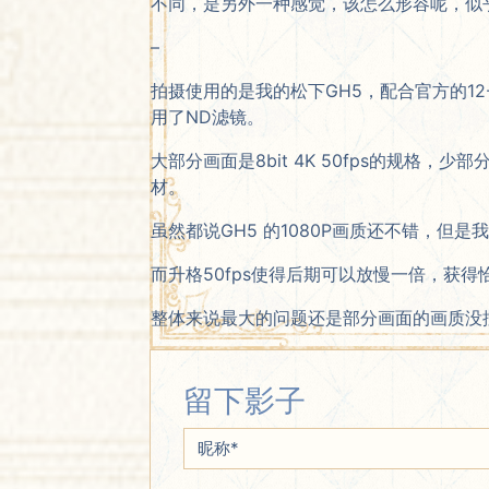
不同，是另外一种感觉，该怎么形容呢，似
–
拍摄使用的是我的松下GH5，配合官方的12-3
用了ND滤镜。
大部分画面是8bit 4K 50fps的规格，
材。
虽然都说GH5 的1080P画质还不错，但
而升格50fps使得后期可以放慢一倍，获得
整体来说最大的问题还是部分画面的画质没
留下影子
昵称
*