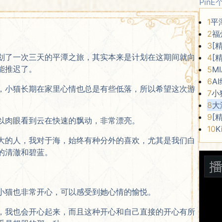
Pin
1
平
2
福
3
[
划了一次三天的平潭之旅，其实本来是计划在这期间就向
4
[
能推迟了。
5
M
6
A
，小猫长期在家里心情也总是有些低落，所以希望这次游
7
小
8
大
9
[
以肉眼看到云在快速的飘动，非常漂亮。
10
K
大的人，我对于海，始终有种分外的喜欢，尤其是我们白
的清澈和碧蓝。
小猫也非常开心，可以感受到她心情的愉悦。
，我也会开心起来，而且这种开心和自己直接的开心有所