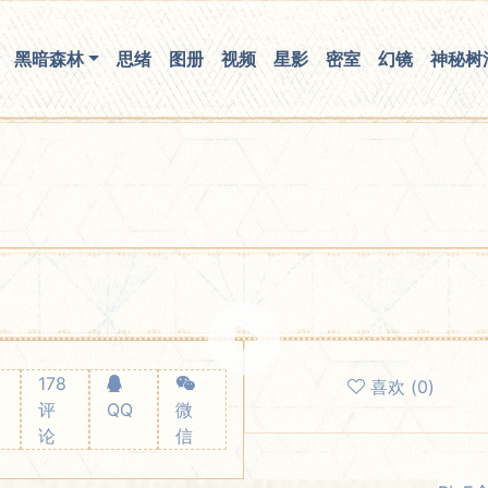
你无法看到我
黑暗森林
思绪
图册
视频
星影
密室
幻镜
神秘树
178
喜欢
(
0
)
评
QQ
微
论
信