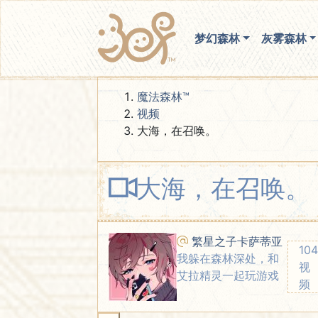
梦幻森林
灰雾森林
魔法森林™
视频
大海，在召唤。
大海，在召唤。
00:00 / 04:07
繁星之子卡萨蒂亚
104
我躲在森林深处，和
视
艾拉精灵一起玩游戏
频