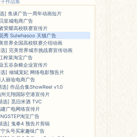
之子作品集
精选] 鱼谈广告一周年动画短片
贝皇城电商广告
者荣耀高校联赛宣传片
花秀 Sulwhasoo 天猫广告
美世界全国高校联赛介绍动画
精选] 完美世界城市挑战赛宣传动画
江榨菜淘宝广告
业五谷杂粮企业宣传片
精选] 倾城宠妃 网络电影预告片
丽人丽妆电商广告
精选] 作品合集ShowReel v1.0
福州元翔国际空港宣传片
精选] 觅旧米酒 TVC
福建广电网络宣传片
INGSTEP淘宝广告
精选] 鬼拳4 预告片剪辑
苏宁头号买家趣味广告