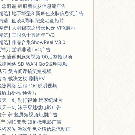
一念逍遥 韩服新皮肤信息流广告
[精选] 地下城堡3 新角色皮肤信息流广告
[精选] 鱼谈4周年 纪念动画短片
[精选] 大明锦衣之暗夜风云 VFX展示
[精选] 三国杀十五周年TVC
[精选] 作品合集ShowReel V3.0
死神刀 游戏非遗TVC广告
一念逍遥创意短视频 00后整顿职场
锐捷网络 SD WAN QoS说明视频
风云 复古间谍搞笑短视频
传奇 裁决之杖 剧情PV
锐捷网络 远程POC说明视频
峨眉山祈福 预告片
破天一剑 别打很帅 玩家纪录片
破天一剑 沫子穿越微电影广告
佳宁 养 竖屏短视频短剧广告
佳宁 别怕变老 短剧微电影广告
不朽家族 游戏角色介绍信息流动画