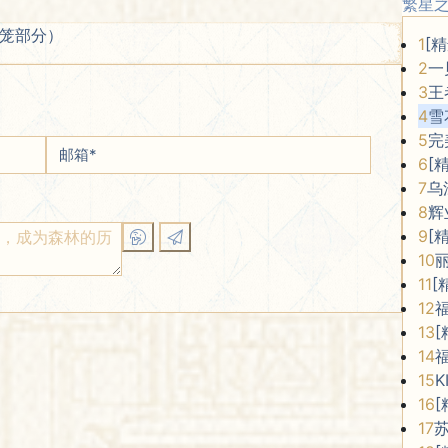
繁星
灯笼部分）
1
[
2
一
3
王
4
雪
5
完
邮箱
*
6
[
7
乌
8
辉
9
[
10
11
[
12
13
[
14
15
K
16
[
17