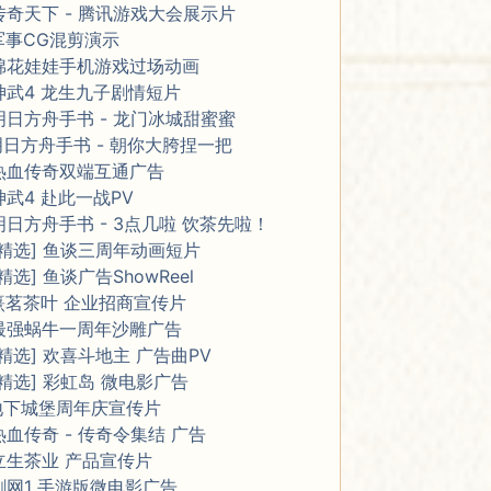
传奇天下 - 腾讯游戏大会展示片
军事CG混剪演示
棉花娃娃手机游戏过场动画
神武4 龙生九子剧情短片
明日方舟手书 - 龙门冰城甜蜜蜜
明日方舟手书 - 朝你大胯捏一把
热血传奇双端互通广告
神武4 赴此一战PV
明日方舟手书 - 3点几啦 饮茶先啦！
[精选] 鱼谈三周年动画短片
[精选] 鱼谈广告ShowReel
熹茗茶叶 企业招商宣传片
最强蜗牛一周年沙雕广告
[精选] 欢喜斗地主 广告曲PV
[精选] 彩虹岛 微电影广告
地下城堡周年庆宣传片
热血传奇 - 传奇令集结 广告
立生茶业 产品宣传片
剑网1 手游版微电影广告