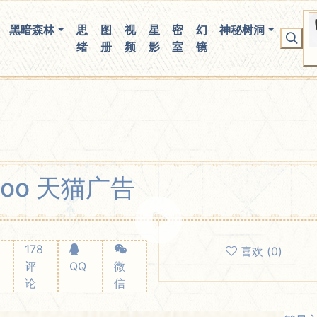
你无法看到我
黑暗森林
思
图
视
星
密
幻
神秘树洞
绪
册
频
影
室
镜
soo 天猫广告
178
喜欢
(
0
)
评
QQ
微
论
信