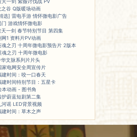
破天一剑 紫薇讨伐战 PV
龙之谷 Q版暖场动画
[精选] 雷电手游 情怀微电影广告
蜀门 游戏情怀微电影
破天一剑 春节特别节目 第四集
剑网1 资料片PV动画
英魂之刃 十周年微电影预告片 2版本
英魂之刃 十周年微电影
中华文脉系列片片头
国家电网安全周宣传片
福建时间：咬一口春天
福建时间特别节目：五星卡
绘本动画 - 图书角
检护蔚蓝短剧第二集
九河谣 LED背景视频
福建时间：草木之声