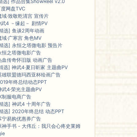
精选] 作品合集ShowReel v2.0
百度网盘TVC
魔域·致敬乾清宫 宣传片
神武4 －缘起－ 剧情PV
[精选] 鱼谈2周年动画
魔域·广寒宫 角色MV
[精选] 永恒之塔微电影 预告片
永恒之塔微电影广告
热血传奇怀旧版 动画广告
[精选] 神武4·夏日昕家 主题曲PV
英雄联盟德玛西亚杯绘画广告
2019年终总结动态PPT
神武4·荣光主题曲PV
JK制服电商广告
[精选] 神武4 十周年广告
[精选] 2020年终总结 动态PPT
苏宁易购优惠券广告
原神手书 - 大伟丘：我只会心疼史莱姆
gie