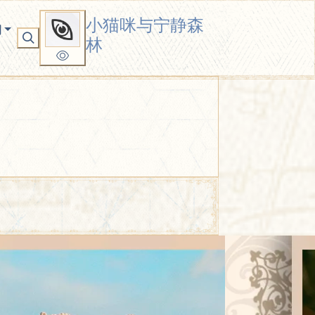
小猫咪与宁静森
洞
林