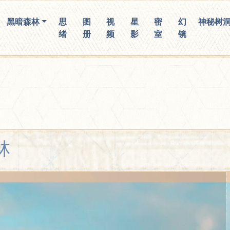
你无法看到我
黑暗森林
思
图
视
星
密
幻
神秘树
绪
册
频
影
室
镜
林