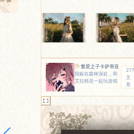
繁星之子卡萨蒂亚
27
我躲在森林深处，和
文
艾拉精灵一起玩游戏
章