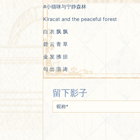
#小猫咪与宁静森林
Kiracat and the peaceful forest
白 衣 飘 飘
碧 云 青 草
金 发 拂 掠
勾 出 浪 涛
留下影子
昵称
*