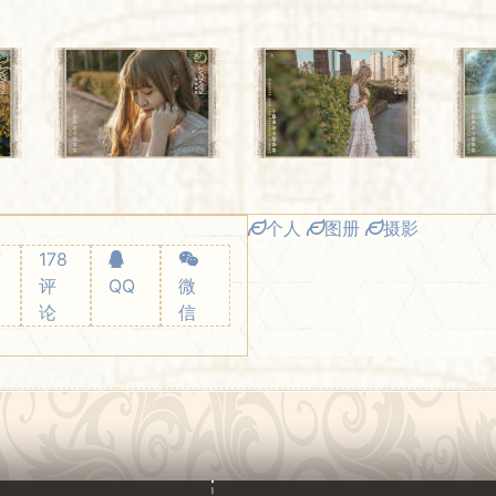
个人
图册
摄影
7
178
评
QQ
微
论
信