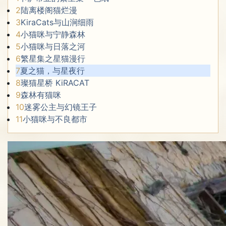
2
陆离楼阁猫烂漫
3
KiraCats与山涧细雨
4
小猫咪与宁静森林
5
小猫咪与日落之河
6
繁星集之星猫漫行
7
夏之猫，与星夜行
8
璨猫星桥 KiRACAT
9
森林有猫咪
10
迷雾公主与幻镜王子
11
小猫咪与不良都市