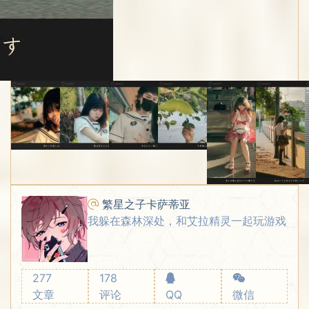
繁星之子卡萨蒂亚
我躲在森林深处，和艾拉精灵一起玩游戏
277
178
文章
评论
QQ
微信