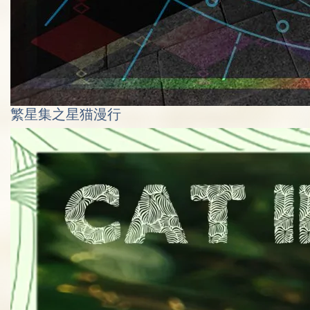
繁星集之星猫漫行