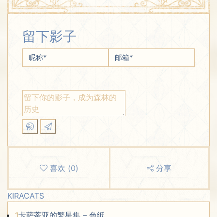
留下影子
昵称
*
邮箱
*
喜欢
(
0
)
分享
KIRACATS
1
卡萨蒂亚的繁星集 – 色纸